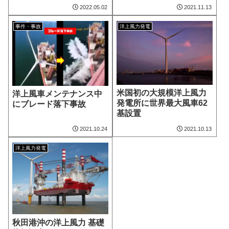
2022.05.02
2021.11.13
事件・事故
洋上風力発電
米国初の大規模洋上風力
洋上風車メンテナンス中
発電所に世界最大風車62
にブレード落下事故
基設置
2021.10.24
2021.10.13
洋上風力発電
秋田港沖の洋上風力 基礎