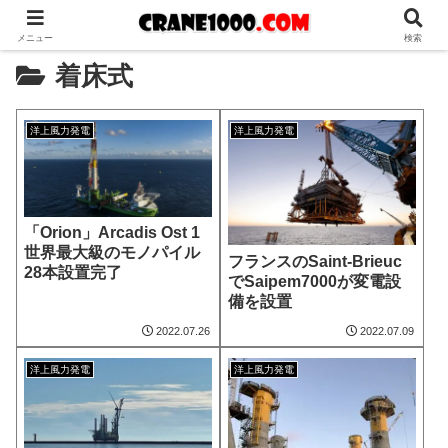
メニュー
検索
着床式
洋上風力発電
洋上風力発電
「Orion」Arcadis Ost 1
世界最大級のモノパイル
フランスのSaint-Brieuc
28本設置完了
でSaipem7000が変電設
備を設置
2022.07.26
2022.07.09
洋上風力発電
洋上風力発電