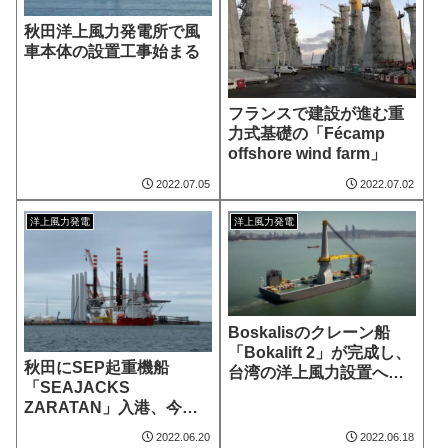
秋田洋上風力発電所で風
車本体の設置工事始まる
フランスで建設が進む重
力式基礎の「Fécamp
offshore wind farm」
2022.07.05
2022.07.02
洋上風力発電
洋上風力発電
Boskalisのクレーン船
「Bokalift 2」が完成し、
秋田にSEP起重機船
台湾の洋上風力設置へ向
「SEAJACKS
け進行中
ZARATAN」入港、今週
にも風車設置開始
2022.06.20
2022.06.18