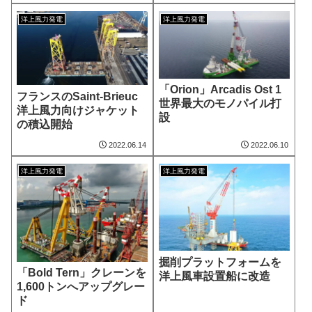
洋上風力発電
洋上風力発電
「Orion」Arcadis Ost 1
フランスのSaint-Brieuc
世界最大のモノパイル打
洋上風力向けジャケット
設
の積込開始
2022.06.14
2022.06.10
洋上風力発電
洋上風力発電
掘削プラットフォームを
「Bold Tern」クレーンを
洋上風車設置船に改造
1,600トンへアップグレー
ド