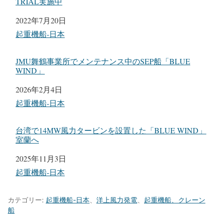
TRIAL実施中
日付
2022年7月20日
関連理由
起重機船-日本
JMU舞鶴事業所でメンテナンス中のSEP船「BLUE
WIND」
日付
2026年2月4日
関連理由
起重機船-日本
台湾で14MW風力タービンを設置した「BLUE WIND」
室蘭へ
日付
2025年11月3日
関連理由
起重機船-日本
カテゴリー:
起重機船-日本
、
洋上風力発電
、
起重機船、クレーン
船