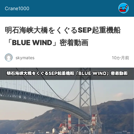
Crane1000
明石海峡大橋をくぐるSEP起重機船
「BLUE WIND」密着動画
skymates
10か月前