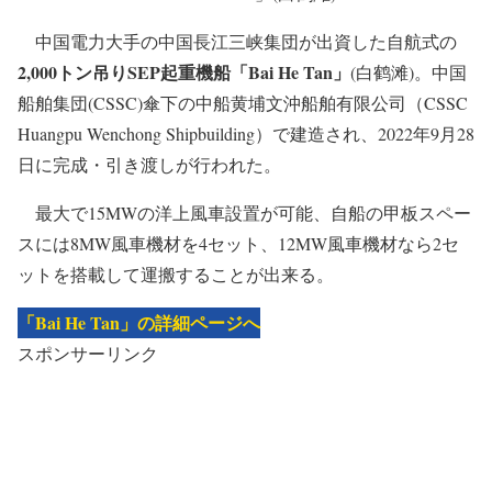
中国電力大手の中国長江三峡集団が出資した自航式の
2,000トン吊りSEP起重機船「Bai He Tan」
(白鹤滩)。中国
船舶集団(CSSC)傘下の中船黄埔文沖船舶有限公司（CSSC
Huangpu Wenchong Shipbuilding）で建造され、2022年9月28
日に完成・引き渡しが行われた。
最大で15MWの洋上風車設置が可能、自船の甲板スペー
スには8MW風車機材を4セット、12MW風車機材なら2セ
ットを搭載して運搬することが出来る。
「Bai He Tan」の詳細ページへ
スポンサーリンク