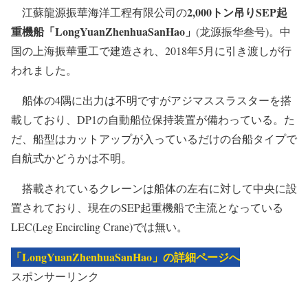
2,000トン吊りSEP起
江蘇龍源振華海洋工程有限公司の
重機船「LongYuanZhenhuaSanHao」
(龙源振华叁号)。中
国の上海振華重工で建造され、2018年5月に引き渡しが行
われました。
船体の4隅に出力は不明ですがアジマススラスターを搭
載しており、DP1の自動船位保持装置が備わっている。た
だ、船型はカットアップが入っているだけの台船タイプで
自航式かどうかは不明。
搭載されているクレーンは船体の左右に対して中央に設
置されており、現在のSEP起重機船で主流となっている
LEC(Leg Encircling Crane)では無い。
「LongYuanZhenhuaSanHao」の詳細ページへ
スポンサーリンク