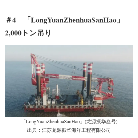
＃4 「LongYuanZhenhuaSanHao」
2,000トン吊り
「LongYuanZhenhuaSanHao」(龙源振华叁号)
出典：江苏龙源振华海洋工程有限公司