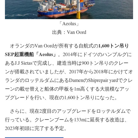
「Aeolus」
出典：Van Oord
1,600トン吊り
オランダのVan Oordが所有する自航式の
SEP起重機船「Aeolus」
。2014年にドイツのハンブルグに
あるJ.J Sietasで完成し、建造当時は900トン吊りのクレー
ンが搭載されていましたが、2017年から2018年にかけてオ
ランダのロッテルダムにあるDamenのShiprepair yardでクレ
ーンの載せ替えと船体の甲板を1m高くする大規模なアッ
プグレードを行い、現在の1,600トン吊りになった。
さらに、現在2度目のアップグレードをロッテルダムで
行っている。クレーンブームを133mに延長する改造は、
2023年初頭に完了する予定。