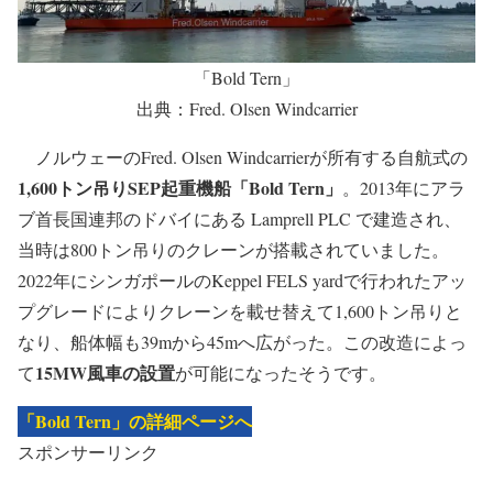
「Bold Tern」
出典：Fred. Olsen Windcarrier
ノルウェーのFred. Olsen Windcarrierが所有する自航式の
1,600トン吊りSEP起重機船「Bold Tern」
。2013年にアラ
ブ首長国連邦のドバイにある Lamprell PLC で建造され、
当時は800トン吊りのクレーンが搭載されていました。
2022年にシンガポールのKeppel FELS yardで行われたアッ
プグレードによりクレーンを載せ替えて1,600トン吊りと
なり、船体幅も39mから45mへ広がった。この改造によっ
15MW風車の設置
て
が可能になったそうです。
「Bold Tern」の詳細ページへ
スポンサーリンク