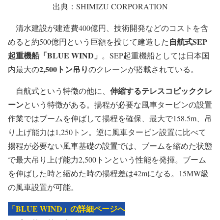
出典：SHIMIZU CORPORATION
清水建設が建造費400億円、技術開発などのコストを含
自航式SEP
めると約500億円という巨額を投じて建造した
起重機船「BLUE WIND」
。SEP起重機船としては日本国
2,500トン吊り
内最大の
のクレーンが搭載されている。
伸縮するテレスコピッククレ
自航式という特徴の他に、
ーン
という特徴がある。揚程が必要な風車タービンの設置
作業ではブームを伸ばして揚程を確保、最大で158.5m、吊
り上げ能力は1,250トン。逆に風車タービン設置に比べて
揚程が必要ない風車基礎の設置では、ブームを縮めた状態
で最大吊り上げ能力2,500トンという性能を発揮。ブーム
を伸ばした時と縮めた時の揚程差は42mになる。15MW級
の風車設置が可能。
「BLUE WIND」の詳細ページへ