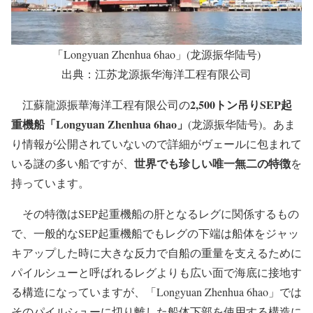
「Longyuan Zhenhua 6hao」(龙源振华陆号)
出典：江苏龙源振华海洋工程有限公司
2,500トン吊りSEP起
江蘇龍源振華海洋工程有限公司の
重機船「Longyuan Zhenhua 6hao」
(龙源振华陆号)。あま
り情報が公開されていないので詳細がヴェールに包まれて
世界でも珍しい唯一無二の特徴
いる謎の多い船ですが、
を
持っています。
その特徴はSEP起重機船の肝となるレグに関係するもの
で、一般的なSEP起重機船でもレグの下端は船体をジャッ
キアップした時に大きな反力で自船の重量を支えるために
パイルシューと呼ばれるレグよりも広い面で海底に接地す
る構造になっていますが、「Longyuan Zhenhua 6hao」では
そのパイルシューに切り離した船体下部を使用する構造に