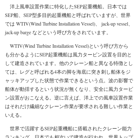
洋上風車設置作業に特化したSEP起重機船。日本では
SEP船、SEP型多目的起重機船と呼ばれていますが、世界
では WTIV(Wind Turbine Installation Vessel)、 jack-up vessel、
jack-up barge などという呼び方をされています。
WTIV(Wind Turbine Installation Vessel)という呼び方から
も分かるようにSEP起重機船は風力タービン設置を目的と
して建造されています。他のクレーン船と異なる特徴とし
ては、レグと呼ばれる4本の脚を海底に突き刺し船体をジ
ャッキアップした状態で作業できるという点。波の影響で
船体が動揺するという状況が無くなり、安全に風力タービ
ン設置がおこなえる。逆に言えば、洋上での風車設置作業
はそれだけ繊細なクレーン作業が要求される難しい作業と
いえる。
世界で活躍するSEP起重機船に搭載されたクレーン能力
ランキング。日本でも相次いで建造が行われ、世界トップ