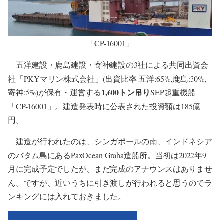
「CP-16001」
五洋建設・鹿島建設・寄神建設の3社による共同出資会
社「PKYマリン株式会社」(出資比率 五洋:65%,鹿島:30%,
1,600トン吊り
寄神:5%)が保有・運営する
SEP起重機船
「CP-16001」。建造発表時に公表された投資額は185億
円。
建造が行われたのは、シンガポールの南、インドネシア
のバタム島にあるPaxOcean Graha造船所。当初は2022年9
月に完成予定でしたが、まだ完成のアナウンスはありませ
ん。ですが、近いうちに引き渡しが行われると思うのでラ
ンキングには入れておきました。