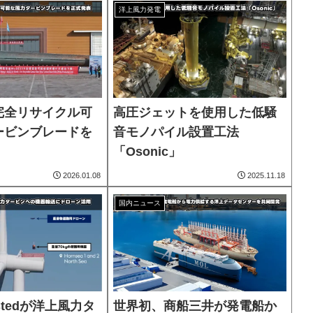
洋上風力発電
完全リサイクル可
高圧ジェットを使用した低騒
ービンブレードを
音モノパイル設置工法
「Osonic」
2026.01.08
2025.11.18
国内ニュース
stedが洋上風力タ
世界初、商船三井が発電船か