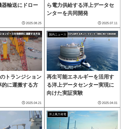
機器輸送にドロー
ら電力供給する洋上データセ
ンターを共同開発
2025.08.25
2025.07.11
国内ニュース
ンのトランジション
再生可能エネルギーを活用す
率的に運搬する方
る洋上データセンター実現に
向けた実証実験
2025.04.21
2025.04.01
洋上風力発電