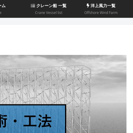
ーム
クレーン船 一覧
洋上風力一覧
e
Crane Vessel list
Offshore Wind Farm