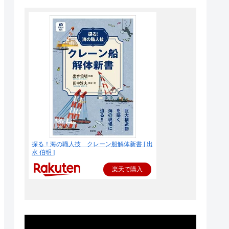
探る！海の職人技 クレーン船解体新書 [ 出
水 伯明 ]
楽天で購入