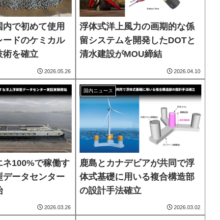
国内で初めて使用
浮体式洋上風力の画期的な係
レードのケミカル
留システムを開発したDOTと
技術を確立
清水建設がMOU締結
2026.05.26
2026.04.10
国内ニュース
ネ100%で稼働す
鹿島とカナデビアが共同で浮
型データセンター
体式基礎に用いる複合構造部
始
の設計手法確立
2026.03.26
2026.03.02