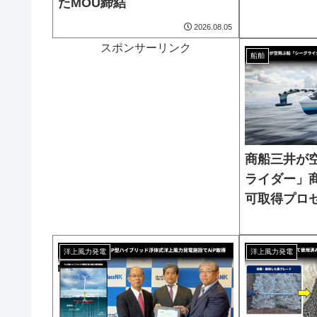
たMOU締結
2026.08.05
スポンサーリンク
船舶
商船三井が
ライダー」
可取得プロ
洋上風力発電
洋上風力発電