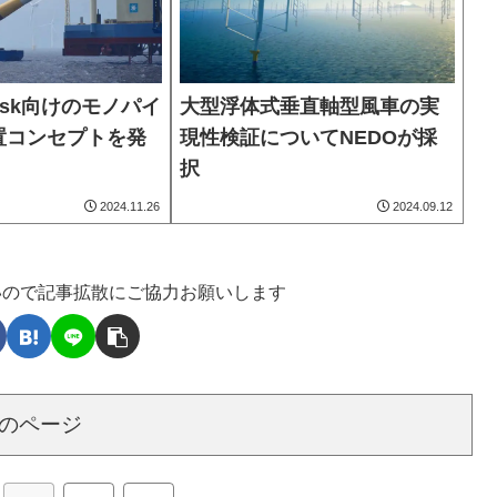
rsk向けのモノパイ
大型浮体式垂直軸型風車の実
置コンセプトを発
現性検証についてNEDOが採
択
2024.11.26
2024.09.12
いので記事拡散にご協力お願いします
のページ