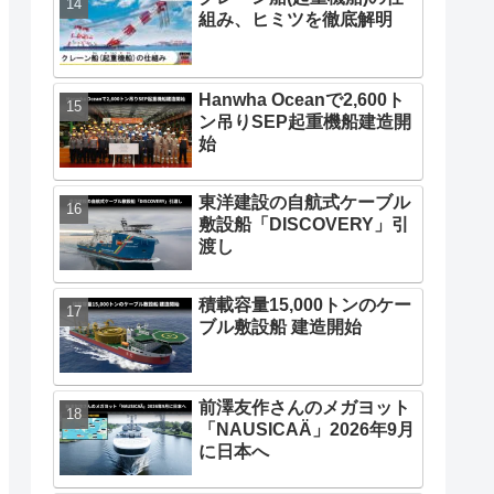
組み、ヒミツを徹底解明
Hanwha Oceanで2,600ト
ン吊りSEP起重機船建造開
始
東洋建設の自航式ケーブル
敷設船「DISCOVERY」引
渡し
積載容量15,000トンのケー
ブル敷設船 建造開始
前澤友作さんのメガヨット
「NAUSICAÄ」2026年9月
に日本へ