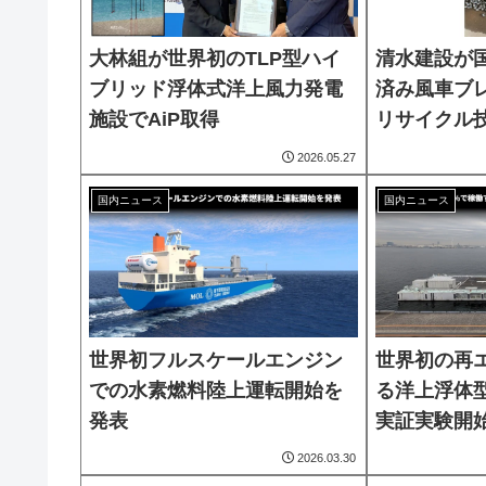
大林組が世界初のTLP型ハイ
清水建設が
ブリッド浮体式洋上風力発電
済み風車ブ
施設でAiP取得
リサイクル
2026.05.27
国内ニュース
国内ニュース
世界初フルスケールエンジン
世界初の再エ
での水素燃料陸上運転開始を
る洋上浮体
発表
実証実験開
2026.03.30