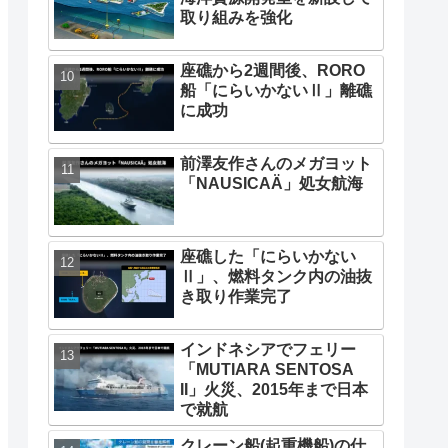
取り組みを強化
座礁から2週間後、RORO
船「にらいかないⅡ」離礁
に成功
前澤友作さんのメガヨット
「NAUSICAÄ」処女航海
座礁した「にらいかない
Ⅱ」、燃料タンク内の油抜
き取り作業完了
インドネシアでフェリー
「MUTIARA SENTOSA
II」火災、2015年まで日本
で就航
クレーン船(起重機船)の仕