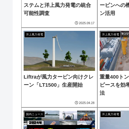
ステムと洋上風力発電の統合
ービンへの
可能性調査
ン活用
2025.09.17
洋上風力発電
洋上風力発電
Liftraが風力タービン向けクレ
重量400ト
ーン「LT1500」生産開始
ピースを効
法
2025.04.28
国内ニュース
洋上風力発電