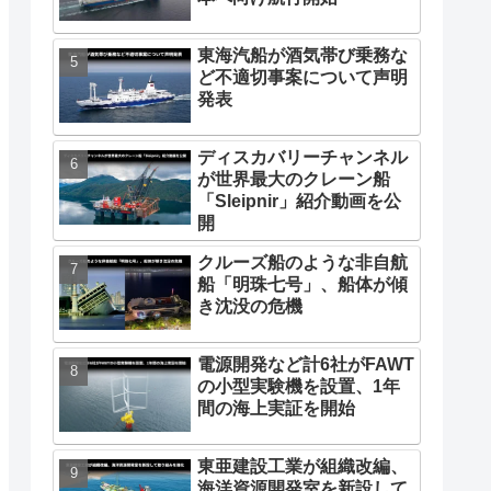
東海汽船が酒気帯び乗務な
ど不適切事案について声明
発表
ディスカバリーチャンネル
が世界最大のクレーン船
「Sleipnir」紹介動画を公
開
クルーズ船のような非自航
船「明珠七号」、船体が傾
き沈没の危機
電源開発など計6社がFAWT
の小型実験機を設置、1年
間の海上実証を開始
東亜建設工業が組織改編、
海洋資源開発室を新設して