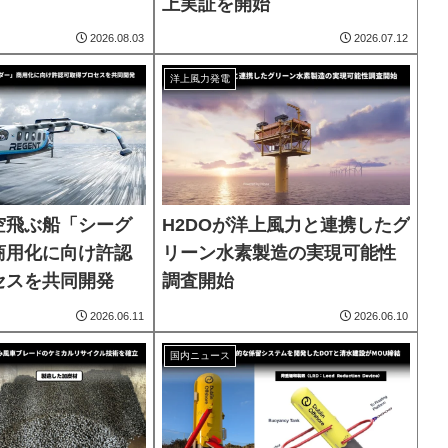
上実証を開始
2026.08.03
2026.07.12
洋上風力発電
空飛ぶ船「シーグ
H2DOが洋上風力と連携したグ
商用化に向け許認
リーン水素製造の実現可能性
セスを共同開発
調査開始
2026.06.11
2026.06.10
国内ニュース