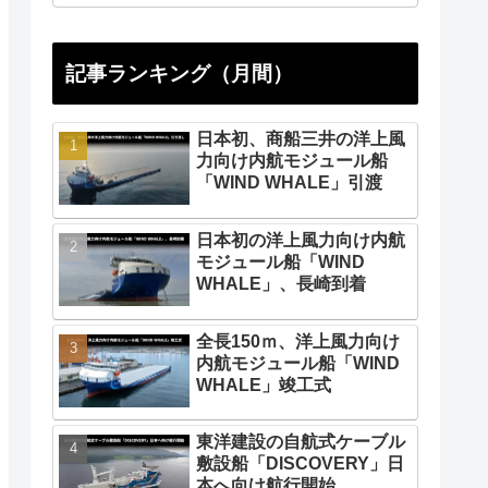
記事ランキング（月間）
日本初、商船三井の洋上風
力向け内航モジュール船
「WIND WHALE」引渡
日本初の洋上風力向け内航
モジュール船「WIND
WHALE」、長崎到着
全長150ｍ、洋上風力向け
内航モジュール船「WIND
WHALE」竣工式
東洋建設の自航式ケーブル
敷設船「DISCOVERY」日
本へ向け航行開始