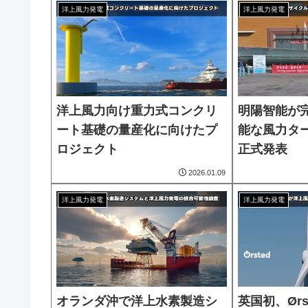
洋上風力発電
洋上風力発電
洋上風力向け重力式コンクリ
明陽智能が
ート基礎の量産化に向けたプ
能な風力タ
ロジェクト
正式発表
2026.01.09
洋上風力発電
洋上風力発電
オランダ沖で洋上水素製造シ
英国初、Ør