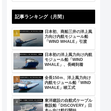
記事ランキング（月間）
日本初、商船三井の洋上風
力向け内航モジュール船
「WIND WHALE」引渡
日本初の洋上風力向け内航
モジュール船「WIND
WHALE」、長崎到着
全長150ｍ、洋上風力向け
内航モジュール船「WIND
WHALE」竣工式
東洋建設の自航式ケーブル
敷設船「DISCOVERY」日
本へ向け航行開始