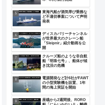
東海汽船が酒気帯び乗務な
ど不適切事案について声明
発表
ディスカバリーチャンネル
が世界最大のクレーン船
「Sleipnir」紹介動画を公
開
クルーズ船のような非自航
船「明珠七号」、船体が傾
き沈没の危機
電源開発など計6社がFAWT
の小型実験機を設置、1年
間の海上実証を開始
座礁から2週間後、RORO
船「にらいかないⅡ」離礁