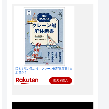
探る！海の職人技 クレーン船解体新書 [ 出
水 伯明 ]
楽天で購入