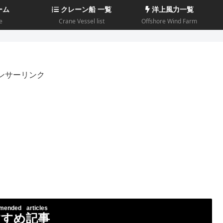
ーム
クレーン船 一覧
洋上風力一覧
e
Crane Vessel list
Offshore Wind Farm
ンサーリンク
ended articles
すすめ記事