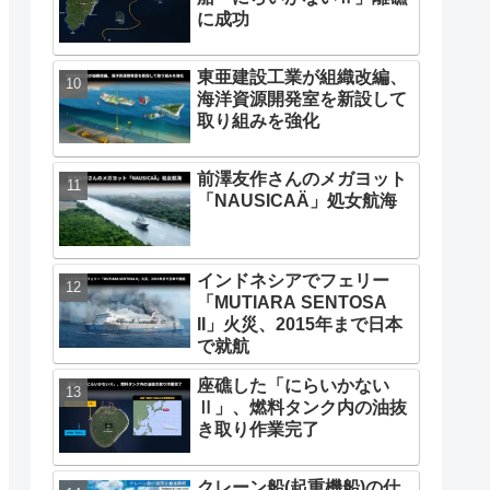
に成功
東亜建設工業が組織改編、
海洋資源開発室を新設して
取り組みを強化
前澤友作さんのメガヨット
「NAUSICAÄ」処女航海
インドネシアでフェリー
「MUTIARA SENTOSA
II」火災、2015年まで日本
で就航
座礁した「にらいかない
Ⅱ」、燃料タンク内の油抜
き取り作業完了
クレーン船(起重機船)の仕