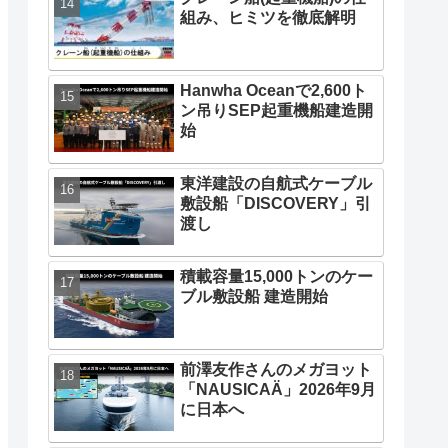
組み、ヒミツを徹底解明
Hanwha Oceanで2,600ト
ン吊りSEP起重機船建造開
始
東洋建設の自航式ケーブル
敷設船「DISCOVERY」引
渡し
積載容量15,000トンのケー
ブル敷設船 建造開始
前澤友作さんのメガヨット
「NAUSICAÄ」2026年9月
に日本へ