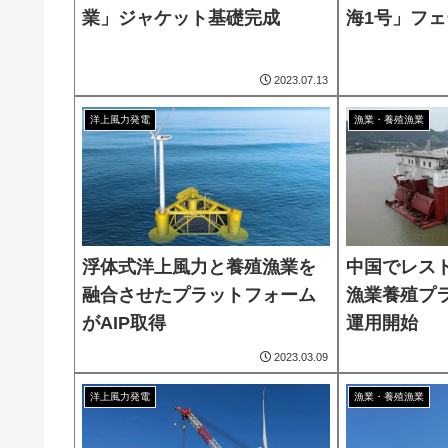
業」ジャケット基礎完成
海1号」フェ
2023.07.13
洋上風力発電
漁業・養殖漁業
浮体式洋上風力と養殖漁業を
中国でレス
融合させたプラットフォーム
漁業養殖プ
がAIP取得
運用開始
2023.03.09
洋上風力発電
漁業・養殖漁業