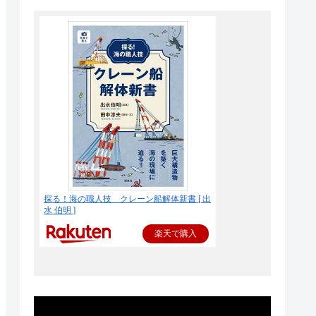
探る！海の職人技 クレーン船解体新書 [ 出
水 伯明 ]
楽天で購入