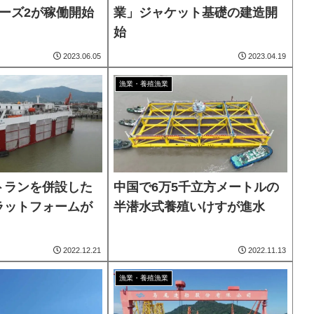
ーズ2が稼働開始
業」ジャケット基礎の建造開
始
2023.06.05
2023.04.19
漁業・養殖漁業
トランを併設した
中国で6万5千立方メートルの
ラットフォームが
半潜水式養殖いけすが進水
2022.12.21
2022.11.13
漁業・養殖漁業