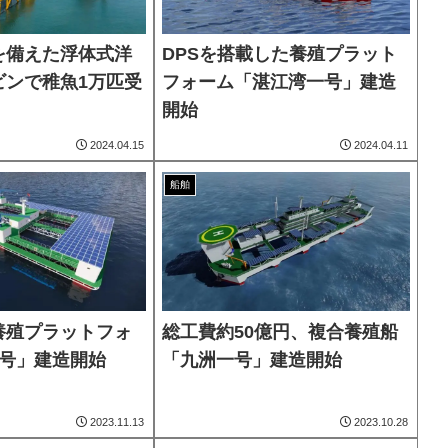
を備えた浮体式洋
DPSを搭載した養殖プラット
ビンで稚魚1万匹受
フォーム「湛江湾一号」建造
開始
2024.04.15
2024.04.11
船舶
養殖プラットフォ
総工費約50億円、複合養殖船
1号」建造開始
「九洲一号」建造開始
2023.11.13
2023.10.28