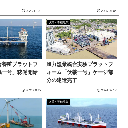
2025.11.26
2025.04.04
漁業・養殖漁業
合養殖プラットフ
風力漁業統合実験プラットフ
羲一号」稼働開始
ォーム「伏羲一号」ケージ部
分の建造完了
2024.09.12
2024.07.17
漁業・養殖漁業