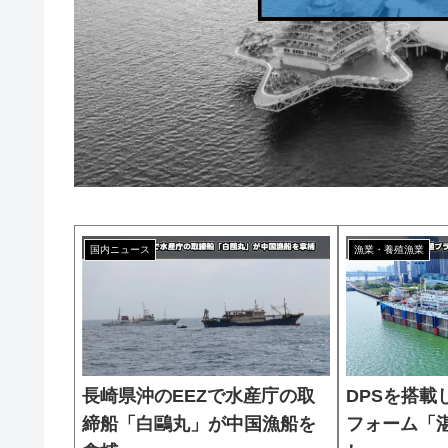
国内ニュース
漁業・養殖漁業
長崎県沖のEEZで水産庁の取
DPSを搭載
締船「白鷗丸」が中国漁船を
フォーム「