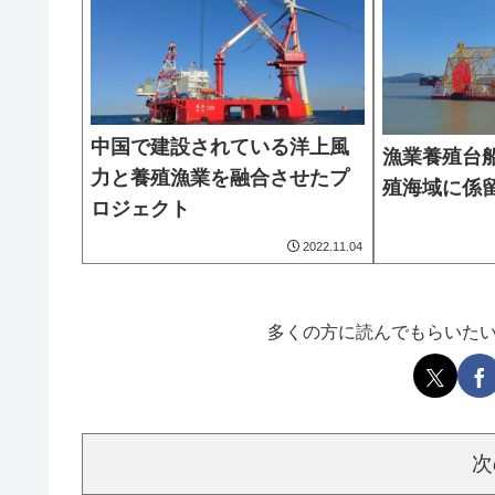
中国で建設されている洋上風
漁業養殖台
力と養殖漁業を融合させたプ
殖海域に係
ロジェクト
2022.11.04
多くの方に読んでもらいた
次