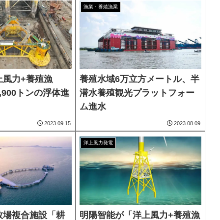
漁業・養殖漁業
上風力+養殖漁
養殖水域6万立方メートル、半
,900トンの浮体進
潜水養殖観光プラットフォー
ム進水
2023.09.15
2023.08.09
洋上風力発電
牧場複合施設「耕
明陽智能が「洋上風力+養殖漁