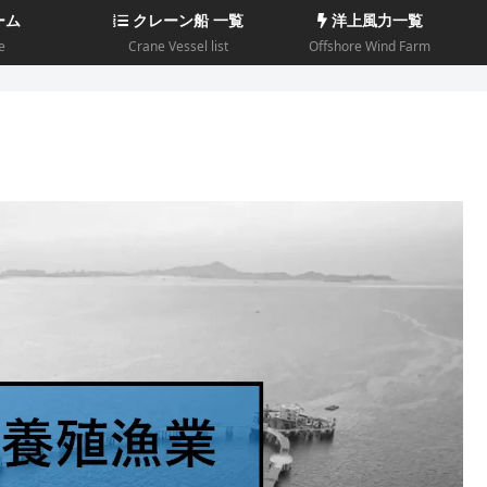
ーム
クレーン船 一覧
洋上風力一覧
e
Crane Vessel list
Offshore Wind Farm