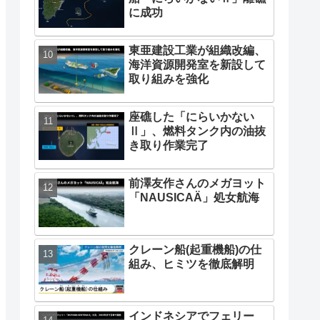
に成功
東亜建設工業が組織改編、
海洋資源開発室を新設して
取り組みを強化
座礁した「にらいかない
Ⅱ」、燃料タンク内の油抜
き取り作業完了
前澤友作さんのメガヨット
「NAUSICAÄ」処女航海
クレーン船(起重機船)の仕
組み、ヒミツを徹底解明
インドネシアでフェリー