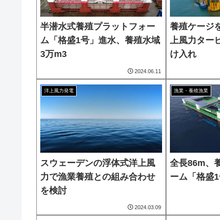
半潜水式養殖プラットフォー
養殖ケージ
ム「格盛1号」進水、養殖水域
上風力ター
3万m3
け入れ
2024.06.11
洋上風力発電
漁業・養殖漁業
スウェーデンの浮体式洋上風
全長86m、
力で漁業養殖との組み合わせ
ーム「格盛
を検討
2024.03.09