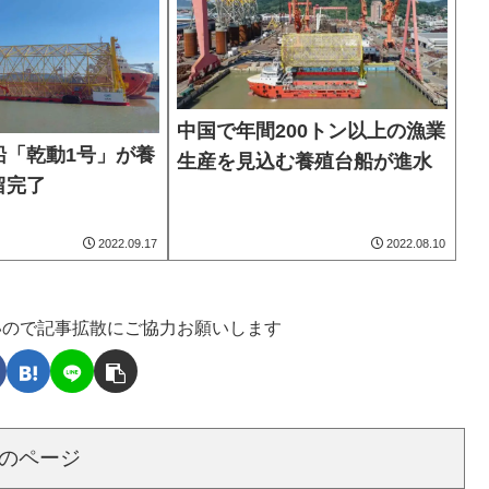
中国で年間200トン以上の漁業
船「乾動1号」が養
生産を見込む養殖台船が進水
留完了
2022.09.17
2022.08.10
いので記事拡散にご協力お願いします
のページ