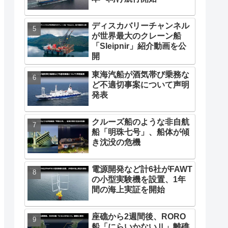
ディスカバリーチャンネル
が世界最大のクレーン船
「Sleipnir」紹介動画を公
開
東海汽船が酒気帯び乗務な
ど不適切事案について声明
発表
クルーズ船のような非自航
船「明珠七号」、船体が傾
き沈没の危機
電源開発など計6社がFAWT
の小型実験機を設置、1年
間の海上実証を開始
座礁から2週間後、RORO
船「にらいかないⅡ」離礁