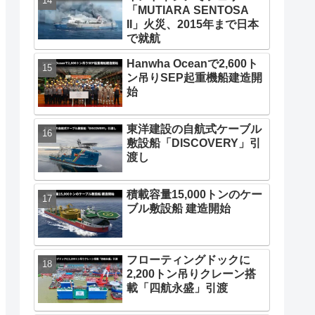
「MUTIARA SENTOSA
II」火災、2015年まで日本
で就航
Hanwha Oceanで2,600ト
ン吊りSEP起重機船建造開
始
東洋建設の自航式ケーブル
敷設船「DISCOVERY」引
渡し
積載容量15,000トンのケー
ブル敷設船 建造開始
フローティングドックに
2,200トン吊りクレーン搭
載「四航永盛」引渡