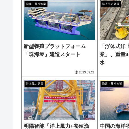
漁業・養殖漁業
洋上風力発電
新型養殖プラットフォーム
「浮体式洋
「珠海琴」建造スタート
業」、重量4
水
2023.09.21
洋上風力発電
漁業・養殖漁業
明陽智能「洋上風力+養殖漁
中国の海洋