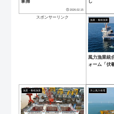
拿捕
し
2026.02.15
スポンサーリンク
漁業・養殖漁業
風力漁業統
ォーム「伏
漁業・養殖漁業
洋上風力発電