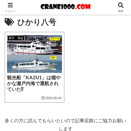
メニュー
検索
ひかり八号
事件・事故
観光船「KAZU1」は穏や
かな瀬戸内海で運航され
ていた⁉
2022.05.24
多くの方に読んでもらいたいので記事拡散にご協力お願い
します