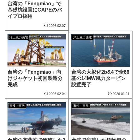
台湾の「Fengmiao」で
基礎杭設置にCAPEのバ
イブロ採用
2026.02.07
洋上風力発電
洋上風力発電
台湾の「Fengmiao」向
台湾の大彰化2b&4で全66
けジャケット初回製造分
基の14MW風力タービン
完成
設置完了
2026.02.04
2026.01.21
事件・事故
事件・事故