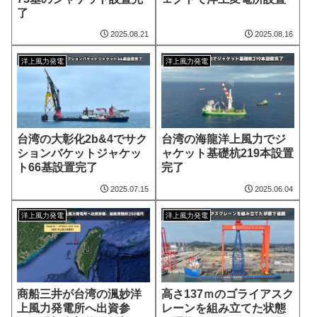
了
2025.08.21
2025.08.16
洋上風力発電
洋上風力発電
台湾の大彰化2b&4でサク
台湾の海龍洋上風力でジ
ションバケットジャケッ
ャケット基礎杭219本設置
ト66基設置完了
完了
2025.07.15
2025.06.04
洋上風力発電
洋上風力発電
商船三井が台湾の渢妙洋
高さ137ｍのゴライアスク
上風力発電所へ出資参
レーンを組み立てた状態