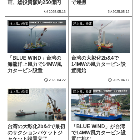
画、総投資額約250億円
で運搬
2025.05.13
2025.05.12
洋上風力発電
洋上風力発電
「BLUE WIND」台湾の
台湾の大彰化2b&4で
海龍洋上風力で14MW風
14MWの風力タービン設
力タービン設置
置開始
2025.04.22
2025.04.17
洋上風力発電
洋上風力発電
台湾の大彰化2b&4で最初
「BLUE WIND」が台湾
のサクションバケットジ
で14MW風力タービン設
ャケット設置完了
置に挑む