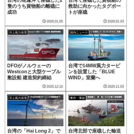
台湾の花蓮沖で座礁した2
台湾で座礁した貨物船の
隻のうち貨物船の離礁に
救助に向かったタグボー
成功
トが座礁
2026.01.05
2026.01.03
洋上風力発電
国内ニュース
DFOがノルウェーの
台湾で14MW風力タービ
Westconと大型ケーブル
ンを設置した「BLUE
敷設船 建造契約締結
WIND」室蘭へ
2025.12.10
2025.11.03
洋上風力発電
事件・事故
台湾の「Hai Long 2」で
台湾北部で座礁した輸送