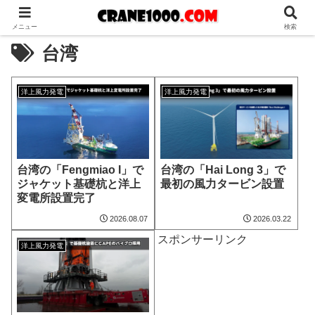
メニュー
検索
台湾
洋上風力発電
洋上風力発電
台湾の「Fengmiao I」で
台湾の「Hai Long 3」で
ジャケット基礎杭と洋上
最初の風力タービン設置
変電所設置完了
2026.08.07
2026.03.22
スポンサーリンク
洋上風力発電