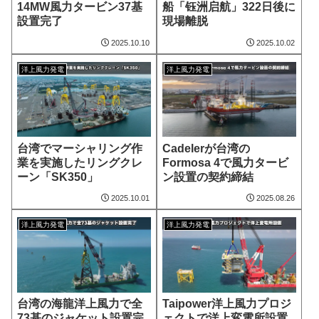
14MW風力タービン37基
船「钰洲启航」322日後に
設置完了
現場離脱
2025.10.10
2025.10.02
洋上風力発電
洋上風力発電
台湾でマーシャリング作
Cadelerが台湾の
業を実施したリングクレ
Formosa 4で風力タービ
ーン「SK350」
ン設置の契約締結
2025.10.01
2025.08.26
洋上風力発電
洋上風力発電
台湾の海龍洋上風力で全
Taipower洋上風力プロジ
73基のジャケット設置完
ェクトで洋上変電所設置