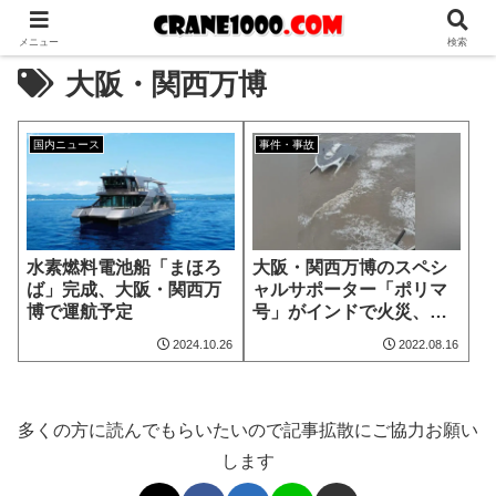
メニュー
検索
大阪・関西万博
国内ニュース
事件・事故
水素燃料電池船「まほろ
大阪・関西万博のスペシ
ば」完成、大阪・関西万
ャルサポーター「ポリマ
博で運航予定
号」がインドで火災、漂
流
2024.10.26
2022.08.16
多くの方に読んでもらいたいので記事拡散にご協力お願い
します