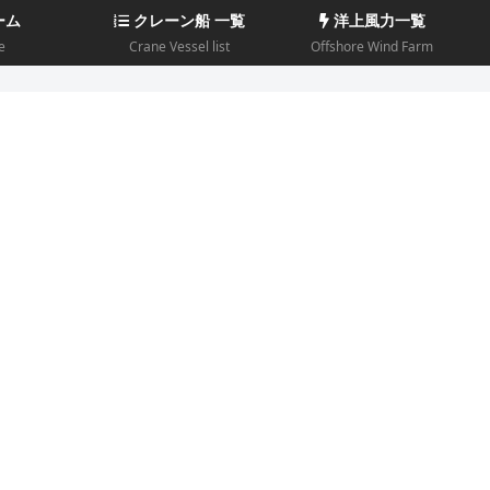
ーム
クレーン船 一覧
洋上風力一覧
e
Crane Vessel list
Offshore Wind Farm