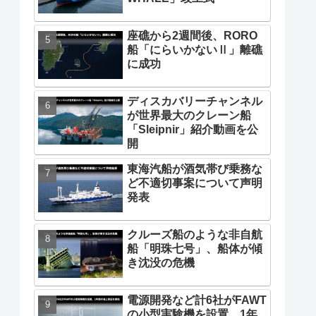
座礁から2週間後、RORO
船「にらいかないⅡ」離礁
に成功
ディスカバリーチャンネル
が世界最大のクレーン船
「Sleipnir」紹介動画を公
開
東海汽船が酒気帯び乗務な
ど不適切事案について声明
発表
クルーズ船のような非自航
船「明珠七号」、船体が傾
き沈没の危機
電源開発など計6社がFAWT
の小型実験機を設置、1年