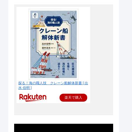
探る！海の職人技 クレーン船解体新書 [ 出
水 伯明 ]
楽天で購入