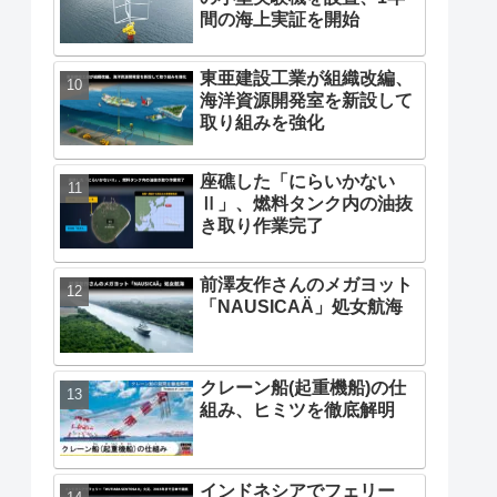
間の海上実証を開始
東亜建設工業が組織改編、
海洋資源開発室を新設して
取り組みを強化
座礁した「にらいかない
Ⅱ」、燃料タンク内の油抜
き取り作業完了
前澤友作さんのメガヨット
「NAUSICAÄ」処女航海
クレーン船(起重機船)の仕
組み、ヒミツを徹底解明
インドネシアでフェリー