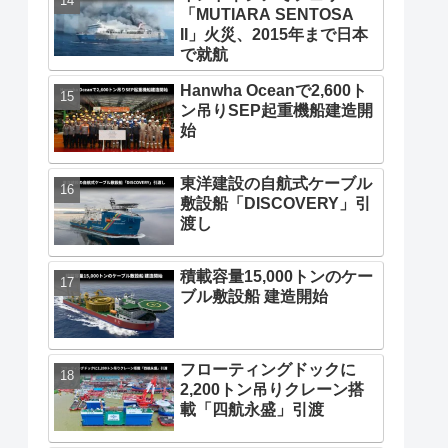
「MUTIARA SENTOSA
II」火災、2015年まで日本
で就航
Hanwha Oceanで2,600ト
ン吊りSEP起重機船建造開
始
東洋建設の自航式ケーブル
敷設船「DISCOVERY」引
渡し
積載容量15,000トンのケー
ブル敷設船 建造開始
フローティングドックに
2,200トン吊りクレーン搭
載「四航永盛」引渡