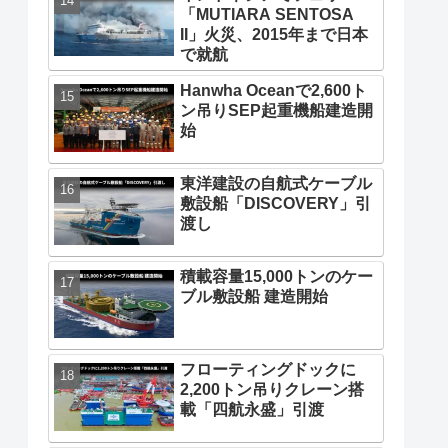
「MUTIARA SENTOSA
II」火災、2015年まで日本
で就航
Hanwha Oceanで2,600ト
ン吊りSEP起重機船建造開
始
東洋建設の自航式ケーブル
敷設船「DISCOVERY」引
渡し
積載容量15,000トンのケー
ブル敷設船 建造開始
フローティングドックに
2,200トン吊りクレーン搭
載「四航永盛」引渡