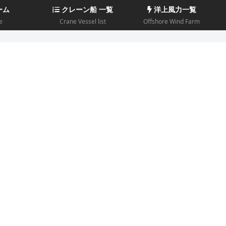
ーム
クレーン船 一覧
洋上風力一覧
e
Crane Vessel list
Offshore Wind Farm