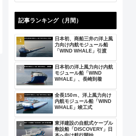
記事ランキング（月間）
日本初、商船三井の洋上風
力向け内航モジュール船
「WIND WHALE」引渡
日本初の洋上風力向け内航
モジュール船「WIND
WHALE」、長崎到着
全長150ｍ、洋上風力向け
内航モジュール船「WIND
WHALE」竣工式
東洋建設の自航式ケーブル
敷設船「DISCOVERY」日
本へ向け航行開始