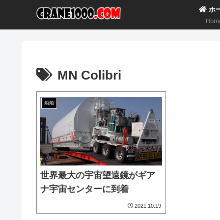
ホ
Hom
MN Colibri
船舶
世界最大の宇宙望遠鏡がギア
ナ宇宙センターに到着
2021.10.19