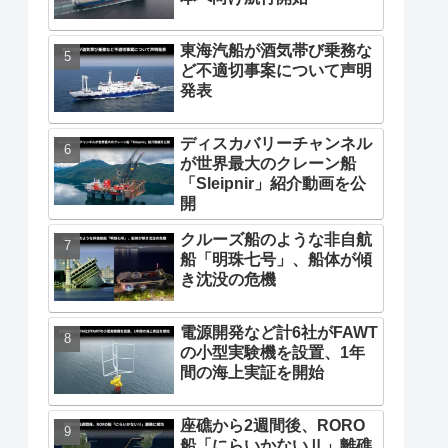
東海汽船が酒気帯び乗務な
ど不適切事案について声明
発表
ディスカバリーチャンネル
が世界最大のクレーン船
「Sleipnir」紹介動画を公
開
クルーズ船のような非自航
船「明珠七号」、船体が傾
き沈没の危機
電源開発など計6社がFAWT
の小型実験機を設置、1年
間の海上実証を開始
座礁から2週間後、RORO
船「にらいかないⅡ」離礁