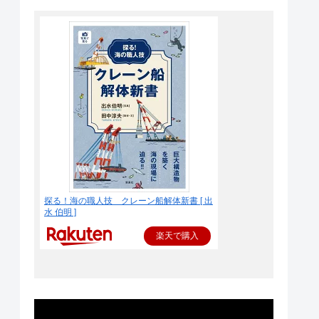
探る！海の職人技 クレーン船解体新書 [ 出
水 伯明 ]
楽天で購入