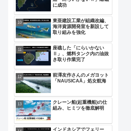
に成功
東亜建設工業が組織改編、
海洋資源開発室を新設して
取り組みを強化
座礁した「にらいかない
Ⅱ」、燃料タンク内の油抜
き取り作業完了
前澤友作さんのメガヨット
「NAUSICAÄ」処女航海
クレーン船(起重機船)の仕
組み、ヒミツを徹底解明
インドネシアでフェリー