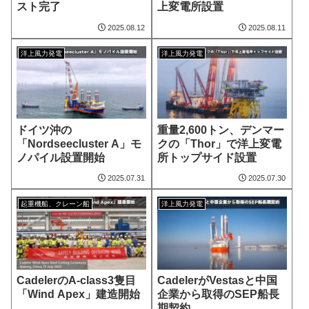
スト完了
上変電所設置
2025.08.12
2025.08.11
洋上風力発電
洋上風力発電
ドイツ沖の
重量2,600トン、デンマー
「Nordseecluster A」モ
クの「Thor」で洋上変電
ノパイル設置開始
所トップサイド設置
2025.07.31
2025.07.30
起重機船、クレーン船
洋上風力発電
CadelerのA-class3隻目
CadelerがVestasと中国
「Wind Apex」建造開始
企業から取得のSEP船長
期契約