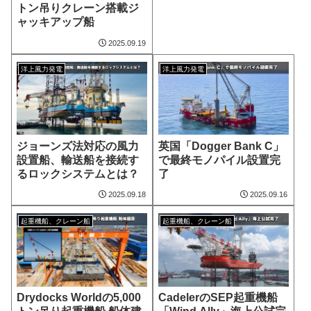
トン吊りクレーン搭載ジ
ャッキアップ船
2025.09.19
洋上風力発電
洋上風力発電
ジョーンズ法対応の風力
英国「Dogger Bank C」
設置船、輸送船を接続す
で最終モノパイル設置完
るロックシステムとは？
了
2025.09.18
2025.09.16
起重機船、クレーン船
起重機船、クレーン船
Drydocks Worldの5,000
CadelerのSEP起重機船