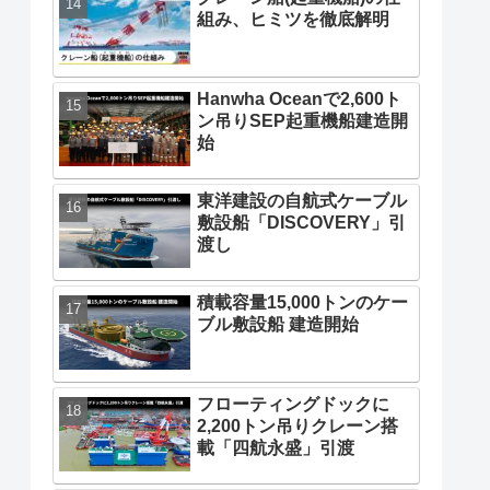
組み、ヒミツを徹底解明
Hanwha Oceanで2,600ト
ン吊りSEP起重機船建造開
始
東洋建設の自航式ケーブル
敷設船「DISCOVERY」引
渡し
積載容量15,000トンのケー
ブル敷設船 建造開始
フローティングドックに
2,200トン吊りクレーン搭
載「四航永盛」引渡