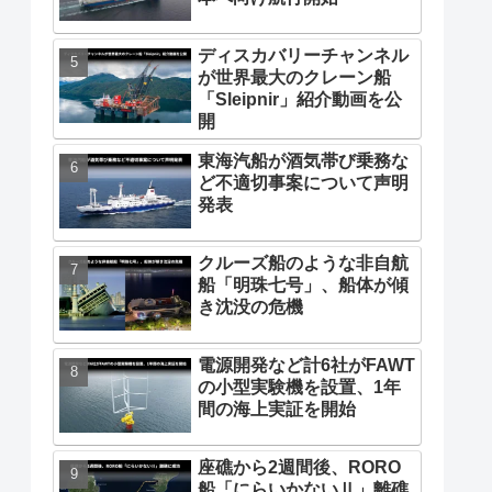
ディスカバリーチャンネル
が世界最大のクレーン船
「Sleipnir」紹介動画を公
開
東海汽船が酒気帯び乗務な
ど不適切事案について声明
発表
クルーズ船のような非自航
船「明珠七号」、船体が傾
き沈没の危機
電源開発など計6社がFAWT
の小型実験機を設置、1年
間の海上実証を開始
座礁から2週間後、RORO
船「にらいかないⅡ」離礁