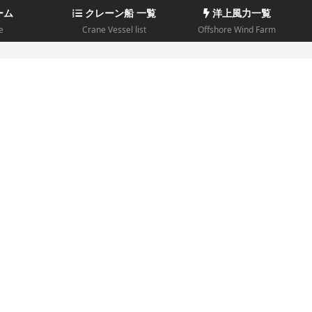
ーム
クレーン船 一覧
洋上風力一覧
e
Crane Vessel list
Offshore Wind Farm