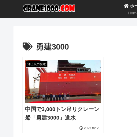
ホ
Hom
勇建3000
洋上風力発電
中国で3,000トン吊りクレーン
船「勇建3000」進水
2022.02.25