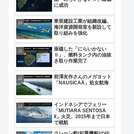
に成功
東亜建設工業が組織改編、
海洋資源開発室を新設して
取り組みを強化
座礁した「にらいかない
Ⅱ」、燃料タンク内の油抜
き取り作業完了
前澤友作さんのメガヨット
「NAUSICAÄ」処女航海
インドネシアでフェリー
「MUTIARA SENTOSA
II」火災、2015年まで日本
で就航
クレーン船(起重機船)の仕