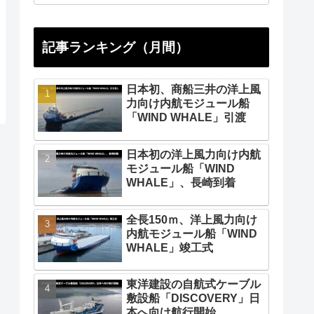
記事ランキング（月間）
日本初、商船三井の洋上風
力向け内航モジュール船
「WIND WHALE」引渡
日本初の洋上風力向け内航
モジュール船「WIND
WHALE」、長崎到着
全長150ｍ、洋上風力向け
内航モジュール船「WIND
WHALE」竣工式
東洋建設の自航式ケーブル
敷設船「DISCOVERY」日
本へ向け航行開始