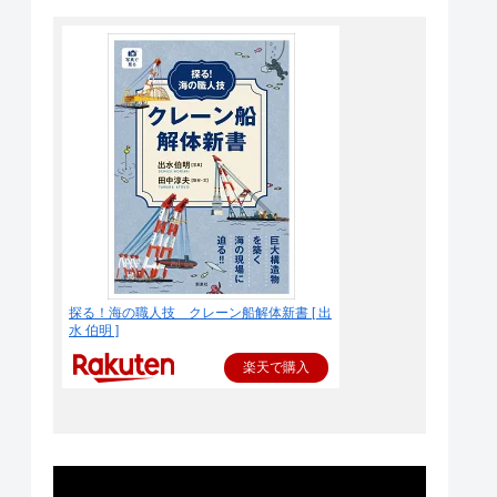
探る！海の職人技 クレーン船解体新書 [ 出
水 伯明 ]
楽天で購入