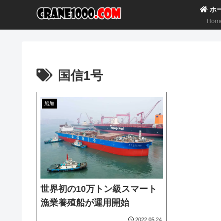
ホ
Hom
国信1号
船舶
世界初の10万トン級スマート
漁業養殖船が運用開始
2022.05.24