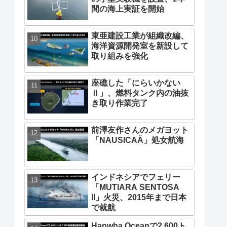
間の海上実証を開始
東亜建設工業が組織改編、
海洋資源開発室を新設して
取り組みを強化
座礁した「にらいかない
Ⅱ」、燃料タンク内の油抜
き取り作業完了
前澤友作さんのメガヨット
「NAUSICAÄ」処女航海
インドネシアでフェリー
「MUTIARA SENTOSA
II」火災、2015年まで日本
で就航
Hanwha Oceanで2,600ト