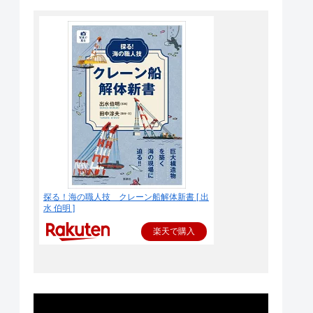
探る！海の職人技 クレーン船解体新書 [ 出
水 伯明 ]
楽天で購入