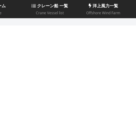
ーム
クレーン船 一覧
洋上風力一覧
e
Crane Vessel list
Offshore Wind Farm