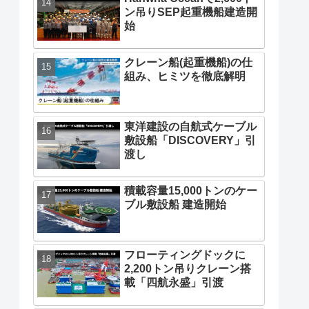
ン吊りSEP起重機船建造開
始
クレーン船(起重機船)の仕
組み、ヒミツを徹底解明
東洋建設の自航式ケーブル
敷設船「DISCOVERY」引
渡し
積載容量15,000トンのケー
ブル敷設船 建造開始
フローティングドックに
2,200トン吊りクレーン搭
載「四航永盛」引渡