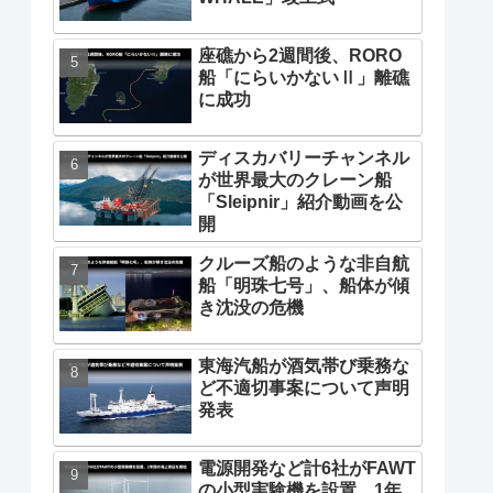
座礁から2週間後、RORO
船「にらいかないⅡ」離礁
に成功
ディスカバリーチャンネル
が世界最大のクレーン船
「Sleipnir」紹介動画を公
開
クルーズ船のような非自航
船「明珠七号」、船体が傾
き沈没の危機
東海汽船が酒気帯び乗務な
ど不適切事案について声明
発表
電源開発など計6社がFAWT
の小型実験機を設置、1年