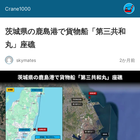
Crane1000
茨城県の鹿島港で貨物船「第三共和
丸」座礁
skymates
2か月前