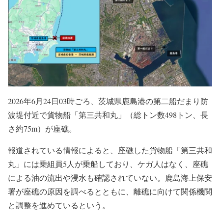
2026年6月24日03時ごろ、茨城県鹿島港の第二船だまり防
波堤付近で貨物船「第三共和丸」（総トン数498トン、長
さ約75m）が座礁。
報道されている情報によると、座礁した貨物船「第三共和
丸」には乗組員5人が乗船しており、ケガ人はなく、座礁
による油の流出や浸水も確認されていない。鹿島海上保安
署が座礁の原因を調べるとともに、離礁に向けて関係機関
と調整を進めているという。