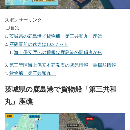
スポンサーリンク
目次
茨城県の鹿島港で貨物船「第三共和丸」座礁
座礁直前の速力は13.8ノット
海上保安庁への通報は鹿島港の関係者から
第三管区海上保安本部発表の緊急情報 乗揚船情報
貨物船「第三共和丸」
茨城県の鹿島港で貨物船「第三共和
丸」座礁