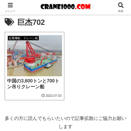
メニュー
検索
巨杰702
起重機船、クレーン船
中国の3,600トンと700ト
ン吊りクレーン船
2022.07.03
多くの方に読んでもらいたいので記事拡散にご協力お願い
します