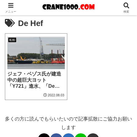
メニュー
検索
De Hef
船舶
ジェフ・ベゾス氏が建造
中の超巨大ヨット
「Y721」進水、「De
Hef」は大丈夫？
2022.08.03
多くの方に読んでもらいたいので記事拡散にご協力お願い
します