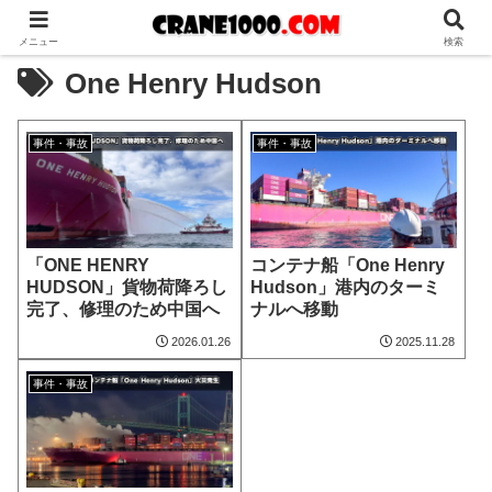
メニュー
検索
One Henry Hudson
事件・事故
事件・事故
「ONE HENRY
コンテナ船「One Henry
HUDSON」貨物荷降ろし
Hudson」港内のターミ
完了、修理のため中国へ
ナルへ移動
2026.01.26
2025.11.28
事件・事故