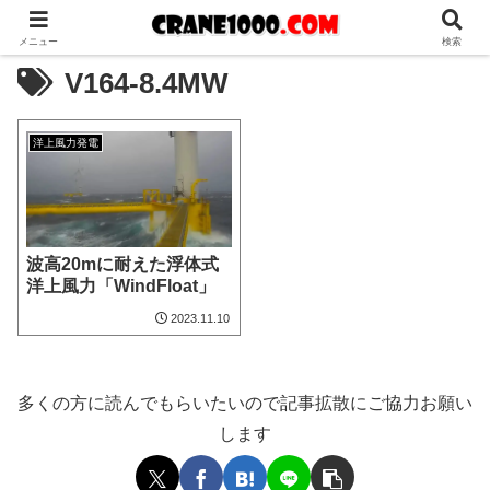
メニュー
検索
V164-8.4MW
洋上風力発電
波高20mに耐えた浮体式
洋上風力「WindFloat」
2023.11.10
多くの方に読んでもらいたいので記事拡散にご協力お願い
します