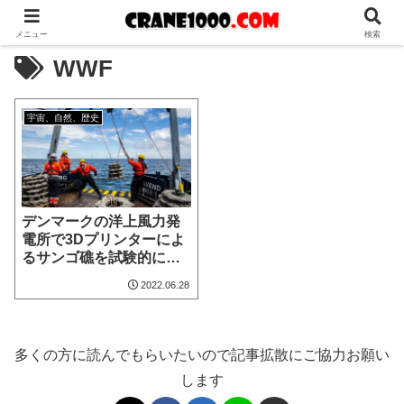
メニュー
検索
WWF
宇宙、自然、歴史
デンマークの洋上風力発
電所で3Dプリンターによ
るサンゴ礁を試験的に設
置
2022.06.28
多くの方に読んでもらいたいので記事拡散にご協力お願い
します