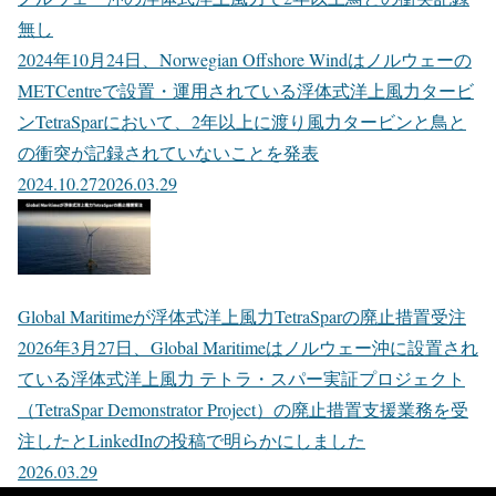
無し
2024年10月24日、Norwegian Offshore Windはノルウェーの
METCentreで設置・運用されている浮体式洋上風力タービ
ンTetraSparにおいて、2年以上に渡り風力タービンと鳥と
の衝突が記録されていないことを発表
2024.10.27
2026.03.29
Global Maritimeが浮体式洋上風力TetraSparの廃止措置受注
2026年3月27日、Global Maritimeはノルウェー沖に設置され
ている浮体式洋上風力 テトラ・スパー実証プロジェクト
（TetraSpar Demonstrator Project）の廃止措置支援業務を受
注したとLinkedInの投稿で明らかにしました
2026.03.29