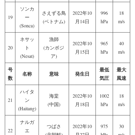
ソンカ
さえずる鳥
2022年10
996
18
19
ー
(ベトナム)
月14日
hPa
m/s
(Sonca)
ネサッ
漁師
2022年10
965
40
20
ト
(カンボジ
月15日
hPa
m/s
(Nesat)
ア)
号
最低
最大
名称
意味
発生日
数
気圧
風速
ハイタ
海棠
2022年10
1002
18
21
ン
(中国)
月18日
hPa
m/s
(Haitang)
ナルガ
つばさ
2022年10
975
30
22
エ
(北朝鮮)
月27日
hPa
m/s