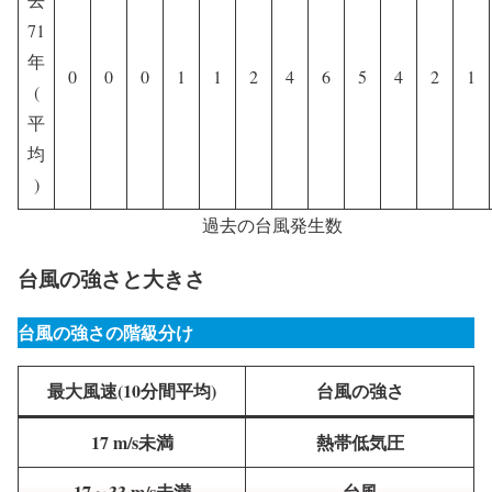
71
年
0
0
0
1
1
2
4
6
5
4
2
1
(
平
均
)
過去の台風発生数
台風の強さと大きさ
台風の強さの階級分け
最大風速(10分間平均)
台風の強さ
17
m/s未満
熱帯低気圧
17～33
m/s未満
台風