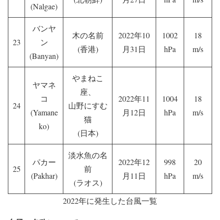
(Nalgae)
バンヤ
木の名前
2022年10
1002
18
23
ン
(香港)
月31日
hPa
m/s
(Banyan)
やまねこ
ヤマネ
座、
コ
2022年11
1004
18
24
山野にすむ
(Yamane
月12日
hPa
m/s
猫
ko)
(日本)
淡水魚の名
パカー
2022年12
998
20
25
前
(Pakhar)
月11日
hPa
m/s
(ラオス)
2022年に発生した台風一覧