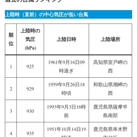
上陸時（直前）の中心気圧が低い台風
上陸時の
順
気圧
上陸日時
上陸場所
位
(hPa)
1961年9月16日09
高知県室戸岬の
1
925
時過ぎ
西
1959年9月26日18
和歌山県潮岬の
2
929
時頃
西
1993年9月3日16時
鹿児島県薩摩半
3
930
前
島南部
1951年10月14日19
鹿児島県串木野
4
935