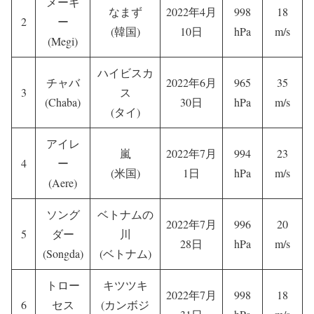
メーギ
なまず
2022年4月
998
18
2
ー
(韓国)
10日
hPa
m/s
(Megi)
ハイビスカ
チャバ
2022年6月
965
35
3
ス
(Chaba)
30日
hPa
m/s
(タイ)
アイレ
嵐
2022年7月
994
23
4
ー
(米国)
1日
hPa
m/s
(Aere)
ソング
ベトナムの
2022年7月
996
20
5
ダー
川
28日
hPa
m/s
(Songda)
(ベトナム)
トロー
キツツキ
2022年7月
998
18
6
セス
(カンボジ