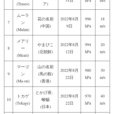
31日
hPa
m/s
(Trases)
ア)
ムーラ
花の名前
2022年8月
996
18
7
ン
(中国)
9日
hPa
m/s
(Mulan)
メアリ
やまびこ
2022年8月
994
20
8
ー
(北朝鮮)
12日
hPa
m/s
(Meari)
マーゴ
山の名前
2022年8月
980
30
9
ン
(馬の鞍)
22日
hPa
m/s
(Ma-on)
(香港)
とかげ座、
トカゲ
2022年8月
970
40
10
蜥蜴
(Tokage)
22日
hPa
m/s
(日本)