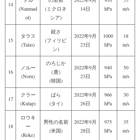
14
(Nanmad
(ミクロネ
14日
hPa
m/s
ol)
シア)
鋭さ
タラス
2022年9月
1000
18
15
(フィリピ
(Talas)
23日
hPa
m/s
ン)
のろじか
ノルー
2022年9月
940
50
16
（鹿）
(Noru)
23日
hPa
m/s
(韓国)
クラー
ばら
2022年9月
966
30
17
(Kulap)
(タイ)
26日
hPa
m/s
ロウキ
男性の名前
2022年9月
975
35
18
ー
(米国)
28日
hPa
m/s
(Roke)