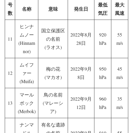
号
最低
最大
名称
意味
発生日
数
気圧
風速
ヒンナ
国立保護区
ムノー
2022年8月
920
55
11
の名前
(Hinnam
28日
hPa
m/s
(ラオス)
nor)
ムイフ
梅の花
2022年9月
950
45
12
ァー
(マカオ)
8日
hPa
m/s
(Muifa)
マール
鳥の名前
2022年9月
960
35
13
ボック
(マレーシ
12日
hPa
m/s
(Merbok)
ア)
ナンマ
有名な遺跡
ドル
の名前
2022年9月
910
55