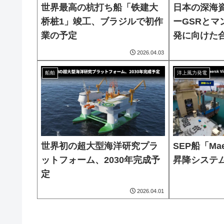
世界最高の杭打ち船「铁建大
日本の深海
桥桩1」竣工、ブラジルで初作
ーGSRとマ
業の予定
発に向けた
2026.04.03
船舶
洋上風力発電
世界初の超大型海洋研究プラ
SEP船「Maer
ットフォーム、2030年完成予
昇降システ
定
2026.04.01