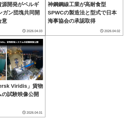
資源開発がベルギ
神鋼鋼線工業が高耐食型
ンガン団塊共同開
SPWCの製造法と型式で日本
合意
海事協会の承認取得
2026.04.03
2026.04.02
sk Viridis」貨物
ムの試験映像公開
2026.04.01