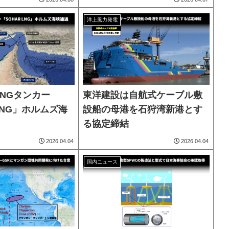
洋上風力発電
NGタンカー
東洋建設は自航式ケーブル敷
 LNG」ホルムズ海
設船の母港を石狩湾新港とす
る協定締結
2026.04.04
2026.04.04
国内ニュース