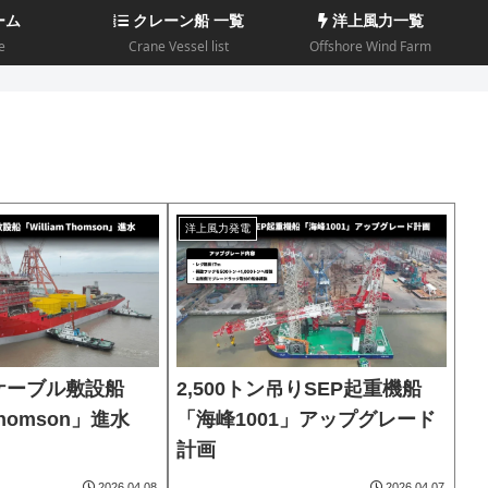
ーム
クレーン船 一覧
洋上風力一覧
e
Crane Vessel list
Offshore Wind Farm
洋上風力発電
ケーブル敷設船
2,500トン吊りSEP起重機船
 Thomson」進水
「海峰1001」アップグレード
計画
2026.04.08
2026.04.07