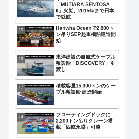
「MUTIARA SENTOSA
II」火災、2015年まで日本
で就航
Hanwha Oceanで2,600ト
ン吊りSEP起重機船建造開
始
東洋建設の自航式ケーブル
敷設船「DISCOVERY」引
渡し
積載容量15,000トンのケー
ブル敷設船 建造開始
フローティングドックに
2,200トン吊りクレーン搭
載「四航永盛」引渡