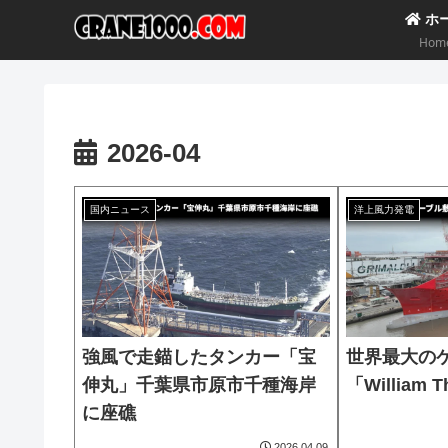
ホ
Hom
2026-04
国内ニュース
洋上風力発電
強風で走錨したタンカー「宝
世界最大の
伸丸」千葉県市原市千種海岸
「William
に座礁
2026.04.09