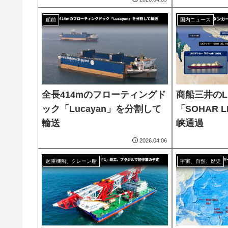
船舶
国内ニュース
全長414mのフローティングド
商船三井のL
ック「Lucayan」を分割して
「SOHAR
輸送
峡通過
2026.04.06
起重機船、クレーン船
宇宙、自然、歴史