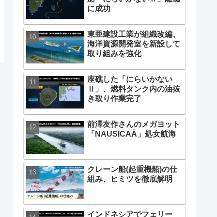
に成功
東亜建設工業が組織改編、
海洋資源開発室を新設して
取り組みを強化
座礁した「にらいかない
Ⅱ」、燃料タンク内の油抜
き取り作業完了
前澤友作さんのメガヨット
「NAUSICAÄ」処女航海
クレーン船(起重機船)の仕
組み、ヒミツを徹底解明
インドネシアでフェリー