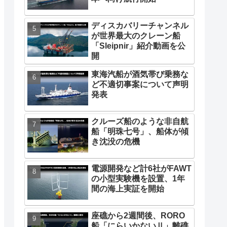
ディスカバリーチャンネル
が世界最大のクレーン船
「Sleipnir」紹介動画を公
開
東海汽船が酒気帯び乗務な
ど不適切事案について声明
発表
クルーズ船のような非自航
船「明珠七号」、船体が傾
き沈没の危機
電源開発など計6社がFAWT
の小型実験機を設置、1年
間の海上実証を開始
座礁から2週間後、RORO
船「にらいかないⅡ」離礁