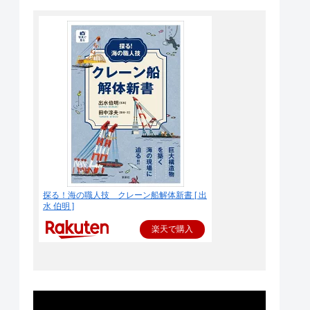
探る！海の職人技 クレーン船解体新書 [ 出
水 伯明 ]
楽天で購入