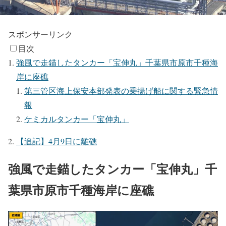
スポンサーリンク
目次
強風で走錨したタンカー「宝伸丸」千葉県市原市千種海
岸に座礁
第三管区海上保安本部発表の乗揚げ船に関する緊急情
報
ケミカルタンカー「宝伸丸」
【追記】4月9日に離礁