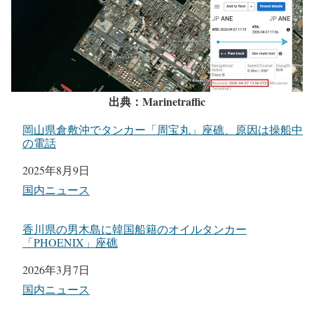
報道情報で油の流出は確認されていないものの、船体の一
部が損傷していると報じられていましたが、どこに曳航さ
れたのかは不明。AISの位置情報は2026年4月7日13時56分
UTC（Universal time coordinated：協定世界時）、日本時間
の4月7日22時56分を最後に更新されていない状態。
出典：Marinetraffic