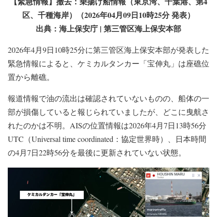
【緊急情報】撤去：乗揚げ船情報（東京湾、千葉港、第4
区、千種海岸）（2026年04月09日10時25分 発表）
出典：海上保安庁 | 第三管区海上保安本部
2026年4月9日10時25分に第三管区海上保安本部が発表した
緊急情報によると、ケミカルタンカー「宝伸丸」は座礁位
置から離礁。