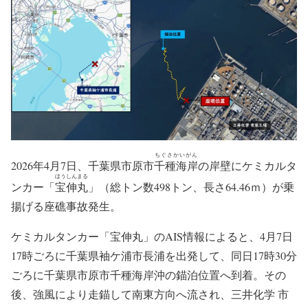
強風で走錨したタンカー「宝伸丸」千
葉県市原市千種海岸に座礁
ちぐさかいがん
2026年4月7日、千葉県市原市
千種海岸
の岸壁にケミカルタ
ほうしんまる
ンカー「
宝伸丸
」（総トン数498トン、長さ64.46ｍ）が乗
揚げる座礁事故発生。