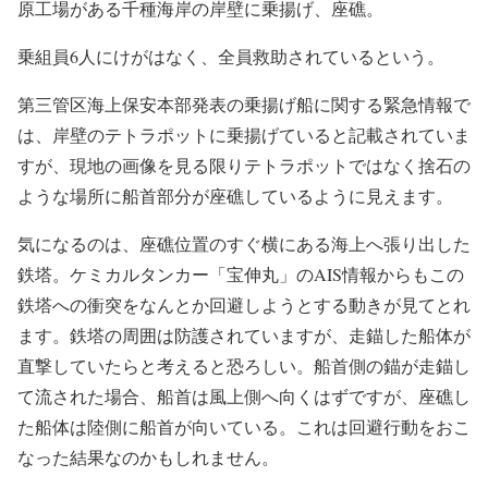
ケミカルタンカー「宝伸丸」のAIS情報によると、4月7日
17時ごろに千葉県袖ケ浦市長浦を出発して、同日17時30分
ごろに千葉県市原市千種海岸沖の錨泊位置へ到着。その
後、強風により走錨して南東方向へ流され、三井化学 市
原工場がある千種海岸の岸壁に乗揚げ、座礁。
乗組員6人にけがはなく、全員救助されているという。
第三管区海上保安本部発表の乗揚げ船に関する緊急情報で
は、岸壁のテトラポットに乗揚げていると記載されていま
すが、現地の画像を見る限りテトラポットではなく捨石の
ような場所に船首部分が座礁しているように見えます。
気になるのは、座礁位置のすぐ横にある海上へ張り出した
鉄塔。ケミカルタンカー「宝伸丸」のAIS情報からもこの
鉄塔への衝突をなんとか回避しようとする動きが見てとれ
ます。鉄塔の周囲は防護されていますが、走錨した船体が