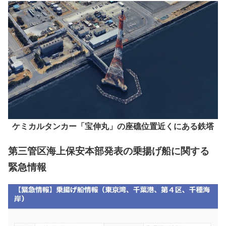
直撃していたらと考えると恐ろしい。船首側の錨が走錨し
て流された場合、船首は風上側へ向くはずですが、座礁し
た船体は陸側に船首が向いている。これは回避行動をおこ
なった結果なのかもしれません。
ケミカルタンカー「宝伸丸」の座礁位置近くにある鉄塔
第三管区海上保安本部発表の乗揚げ船に関する