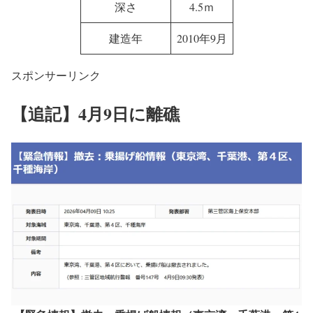
3
貨物容量
2,350m
長さ
64.46ｍ
幅
10ｍ
深さ
4.5ｍ
建造年
2010年9月
スポンサーリンク
【追記】4月9日に離礁