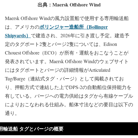
出典：Maersk Offshore Wind
Maersk Offshore Windの風力設置船で使用する専用輸送船
ボリンジャー造船所（Bollinger
は、アメリカの
Shipyards）
で建造され、2026年に引き渡し予定。建造予
定のタグボート2隻とバージ2隻については、Edison
Chouest Offshore（ECO）が所有・運航をおこなうことが
発表されています。Maersk Offshore Windのウェブサイト
にはタグボートとバージの詳細情報がArticulated
Tug/Barge（連結式タグ・バージ）として掲載されてお
り、押船方式で連結した上でDPS-2の自動船位保持能力を
有している。バージへの電力供給はタグから有線ケーブル
によりおこなわれる仕組み。船体寸法などの要目は以下の
通り。
用輸送船 タグとバージの概要