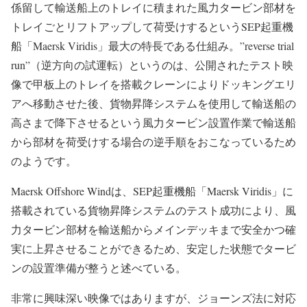
係留して輸送船上のトレイに積まれた風力タービン部材を
トレイごとリフトアップして荷受けするというSEP起重機
船「Maersk Viridis」最大の特長である仕組み。”reverse trial
run”（逆方向の試運転）というのは、公開されたテスト映
像で甲板上のトレイを搭載クレーンによりドッキングエリ
アへ移動させた後、貨物昇降システムを使用して輸送船の
高さまで降下させるという風力タービン設置作業で輸送船
から部材を荷受けする場合の逆手順をおこなっているため
のようです。
Maersk Offshore Windは、SEP起重機船「Maersk Viridis」に
搭載されている貨物昇降システムのテスト成功により、風
力タービン部材を輸送船からメインデッキまで安全かつ確
実に上昇させることができるため、安定した状態でタービ
ンの設置準備が整うと述べている。
非常に興味深い映像ではありますが、ジョーンズ法に対応