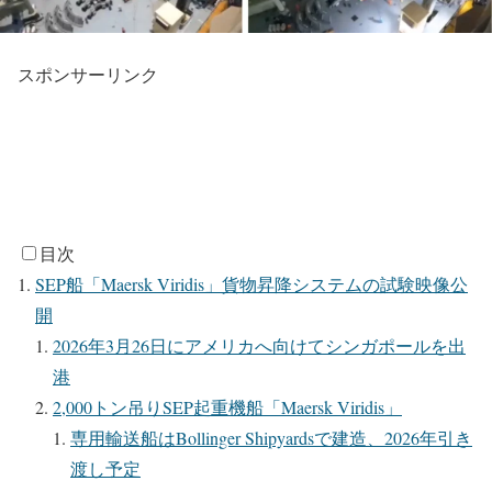
スポンサーリンク
目次
SEP船「Maersk Viridis」貨物昇降システムの試験映像公
開
2026年3月26日にアメリカへ向けてシンガポールを出
港
2,000トン吊りSEP起重機船「Maersk Viridis」
専用輸送船はBollinger Shipyardsで建造、2026年引き
渡し予定