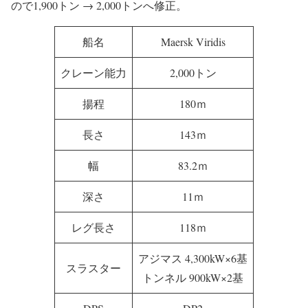
ので1,900トン → 2,000トンへ修正。
船名
Maersk Viridis
クレーン能力
2,000トン
揚程
180ｍ
長さ
143ｍ
幅
83.2ｍ
深さ
11ｍ
レグ長さ
118ｍ
アジマス 4,300kW×6基
スラスター
トンネル 900kW×2基