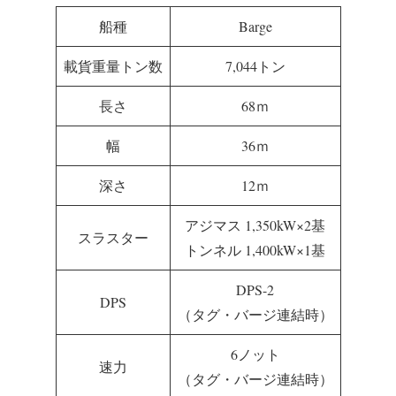
船種
Barge
載貨重量トン数
7,044トン
長さ
68ｍ
幅
36ｍ
深さ
12ｍ
アジマス 1,350kW×2基
スラスター
トンネル 1,400kW×1基
DPS-2
DPS
（タグ・バージ連結時）
6ノット
速力
（タグ・バージ連結時）