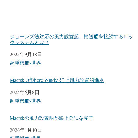
ジョーンズ法対応の風力設置船、輸送船を接続するロッ
クシステムとは？
日付
2025年9月18日
関連理由
起重機船-世界
Maersk Offshore Windの洋上風力設置船進水
日付
2025年5月8日
関連理由
起重機船-世界
Maerskの風力設置船が海上公試を完了
日付
2026年1月10日