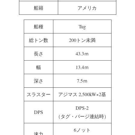
船籍
アメリカ
船種
Tug
総トン数
200トン未満
長さ
43.3ｍ
幅
13.4ｍ
深さ
7.5ｍ
スラスター
アジマス 2,500kW×2基
DPS-2
DPS
（タグ・バージ連結時）
6ノット
速力