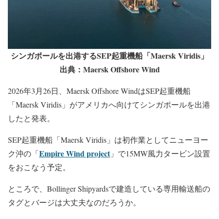
シンガポールを出港するSEP起重機船「Maersk Viridis」
出典：Maersk Offshore Wind
2026年3月26日、Maersk Offshore WindはSEP起重機船
「Maersk Viridis」がアメリカへ向けてシンガポールを出港
したと発表。
SEP起重機船「Maersk Viridis」は初作業としてニューヨー
Empire Wind project
ク沖の「
」で15MW風力タービン設置
をおこなう予定。
ところで、Bollinger Shipyardsで建造している専用輸送船の
タグとバージは大丈夫なのだろうか。