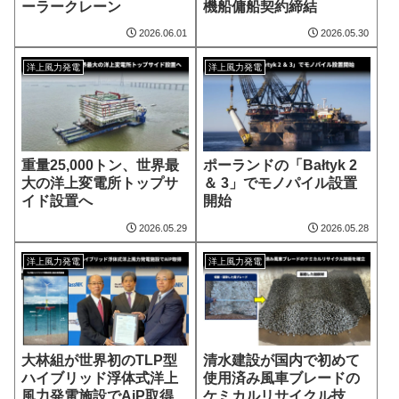
ーラークレーン
機船傭船契約締結
2026.06.01
2026.05.30
洋上風力発電
洋上風力発電
重量25,000トン、世界最
ポーランドの「Bałtyk 2
大の洋上変電所トップサ
＆ 3」でモノパイル設置
イド設置へ
開始
2026.05.29
2026.05.28
洋上風力発電
洋上風力発電
大林組が世界初のTLP型
清水建設が国内で初めて
ハイブリッド浮体式洋上
使用済み風車ブレードの
風力発電施設でAiP取得
ケミカルリサイクル技術