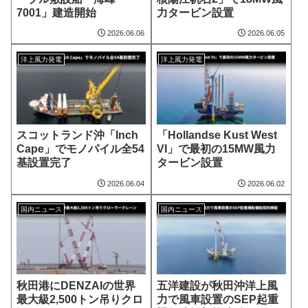
7001」建造開始
力タービン設置
2026.06.06
2026.06.05
洋上風力発電
洋上風力発電
スコットランド沖「Inch
「Hollandse Kust West
Cape」でモノパイル全54
VI」で最初の15MW風力
基設置完了
タービン設置
2026.06.04
2026.06.02
国内ニュース
国内ニュース
秋田港にDENZAIの世界
五洋建設が秋田沖洋上風
最大級2,500トン吊りクロ
力で風車設置のSEP起重