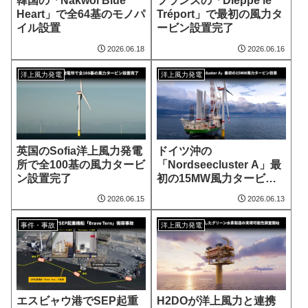
韓国の「Nakwol Blue
フランスの「Dieppe le
Heart」で全64基のモノパ
Tréport」で最初の風力タ
イル設置
ービン設置完了
2026.06.18
2026.06.16
洋上風力発電
洋上風力発電
英国のSofia洋上風力発電
ドイツ沖の
所で全100基の風力タービ
「Nordseecluster A」最
ン設置完了
初の15MW風力タービン
設置
2026.06.15
2026.06.13
事件・事故
洋上風力発電
エスビャウ港でSEP起重
H2DOが洋上風力と連携