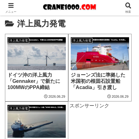
メニュー
検索
洋上風力発電
洋上風力発電
洋上風力発電
ドイツ沖の洋上風力
ジョーンズ法に準拠した
「Gennaker」で新たに
米国初の根固石設置船
100MWのPPA締結
「Acadia」引き渡し
2026.06.29
2026.06.29
スポンサーリンク
洋上風力発電