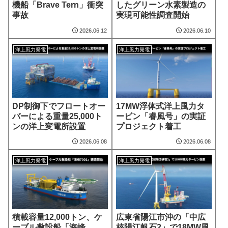
機船「Brave Tern」衝突
したグリーン水素製造の
事故
実現可能性調査開始
2026.06.12
2026.06.10
洋上風力発電
洋上風力発電
DP制御下でフロートオー
17MW浮体式洋上風力タ
バーによる重量25,000ト
ービン「睿風号」の実証
ンの洋上変電所設置
プロジェクト着工
2026.06.08
2026.06.08
洋上風力発電
洋上風力発電
積載容量12,000トン、ケ
広東省陽江市沖の「中広
ーブル敷設船「海峰
核陽江帆石2」で18MW風