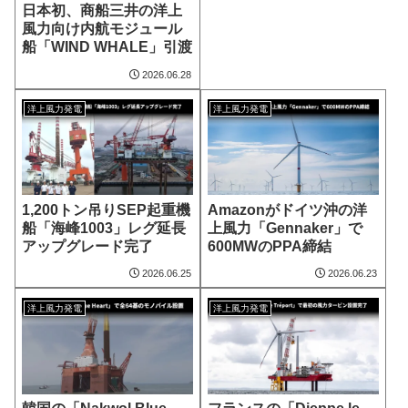
日本初、商船三井の洋上
風力向け内航モジュール
船「WIND WHALE」引渡
2026.06.28
洋上風力発電
洋上風力発電
1,200トン吊りSEP起重機
Amazonがドイツ沖の洋
船「海峰1003」レグ延長
上風力「Gennaker」で
アップグレード完了
600MWのPPA締結
2026.06.25
2026.06.23
洋上風力発電
洋上風力発電