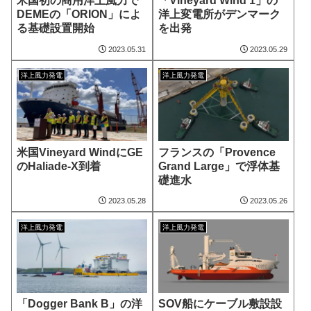
米国初の商用洋上風力で
「Vineyard Wind 1」の
DEMEの「ORION」によ
洋上変電所がデンマーク
る基礎設置開始
を出発
2023.05.31
2023.05.29
洋上風力発電
洋上風力発電
米国Vineyard WindにGE
フランスの「Provence
のHaliade-X到着
Grand Large」で浮体基
礎進水
2023.05.28
2023.05.26
洋上風力発電
洋上風力発電
「Dogger Bank B」の洋
SOV船にケーブル敷設設