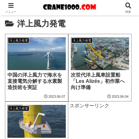
メニュー
検索
洋上風力発電
洋上風力発電
洋上風力発電
中国の洋上風力で海水を
次世代洋上風車設置船
直接電気分解する水素製
「Les Alizés」初作業へ
造技術を実証
向け準備
2023.06.07
2023.06.04
スポンサーリンク
洋上風力発電