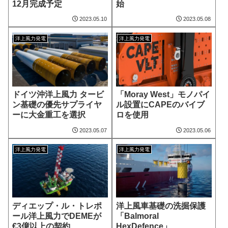
12月完成予定
始
2023.05.10
2023.05.08
洋上風力発電
洋上風力発電
ドイツ沖洋上風力 タービ
「Moray West」モノパイ
ン基礎の優先サプライヤ
ル設置にCAPEのバイブ
ーに大金重工を選択
ロを使用
2023.05.07
2023.05.06
洋上風力発電
洋上風力発電
ディエップ・ル・トレポ
洋上風車基礎の洗掘保護
ール洋上風力でDEMEが
「Balmoral
€3億以上の契約
HexDefence」