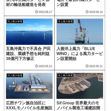
材の輸送船建造を発表
ン設置
2023.05.17
2023.05.13
洋上風力発電
洋上風力発電
五島沖風力で不具合 戸田
入善洋上風力「BLUE
建設、業績予想を純利益
WIND」による風力タービ
38億円下方修正
ン設置開始
2023.05.11
2023.05.11
洋上風力発電
洋上風力発電
広西チワン族自治区に
Sif Group 世界最大のモ
XXXLモノパイル生産施設
ノパイル製造工場建設開