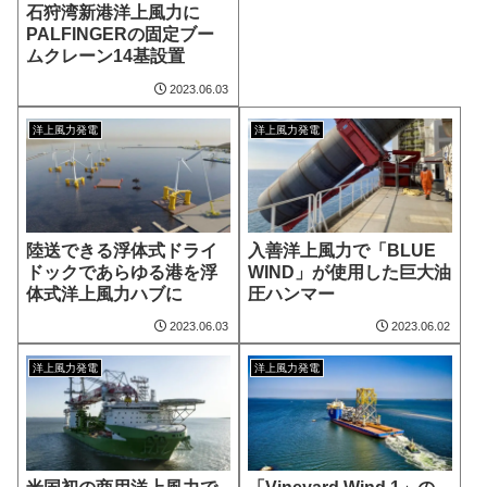
石狩湾新港洋上風力に
PALFINGERの固定ブー
ムクレーン14基設置
2023.06.03
洋上風力発電
洋上風力発電
陸送できる浮体式ドライ
入善洋上風力で「BLUE
ドックであらゆる港を浮
WIND」が使用した巨大油
体式洋上風力ハブに
圧ハンマー
2023.06.03
2023.06.02
洋上風力発電
洋上風力発電