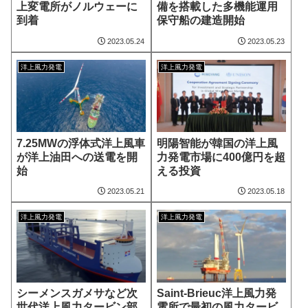
上変電所がノルウェーに
備を搭載した多機能運用
到着
保守船の建造開始
2023.05.24
2023.05.23
洋上風力発電
洋上風力発電
7.25MWの浮体式洋上風車
明陽智能が韓国の洋上風
が洋上油田への送電を開
力発電市場に400億円を超
始
える投資
2023.05.21
2023.05.18
洋上風力発電
洋上風力発電
シーメンスガメサなど次
Saint-Brieuc洋上風力発
世代洋上風力タービン部
電所で最初の風力タービ