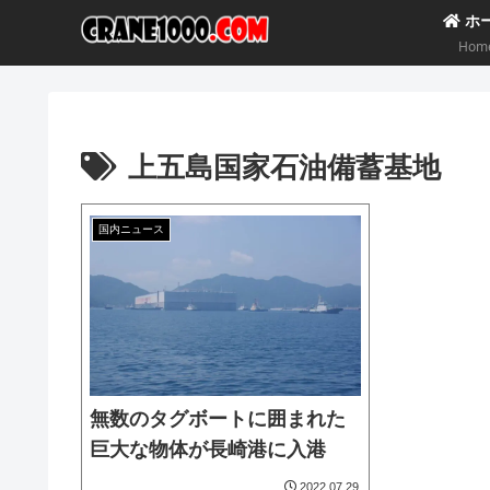
ホ
Hom
上五島国家石油備蓄基地
国内ニュース
無数のタグボートに囲まれた
巨大な物体が長崎港に入港
2022.07.29