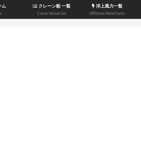
ーム
クレーン船 一覧
洋上風力一覧
e
Crane Vessel list
Offshore Wind Farm