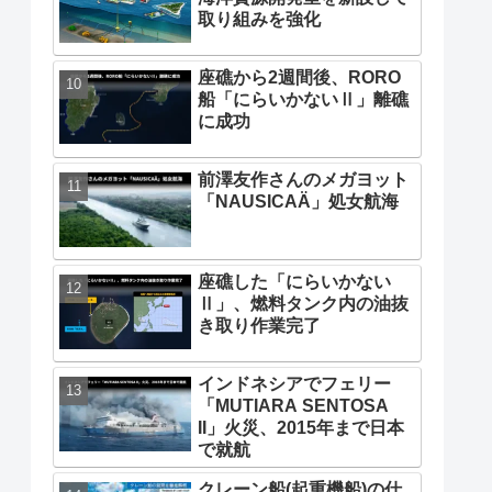
取り組みを強化
座礁から2週間後、RORO
船「にらいかないⅡ」離礁
に成功
前澤友作さんのメガヨット
「NAUSICAÄ」処女航海
座礁した「にらいかない
Ⅱ」、燃料タンク内の油抜
き取り作業完了
インドネシアでフェリー
「MUTIARA SENTOSA
II」火災、2015年まで日本
で就航
クレーン船(起重機船)の仕