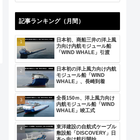
記事ランキング（月間）
日本初、商船三井の洋上風
力向け内航モジュール船
「WIND WHALE」引渡
日本初の洋上風力向け内航
モジュール船「WIND
WHALE」、長崎到着
全長150ｍ、洋上風力向け
内航モジュール船「WIND
WHALE」竣工式
東洋建設の自航式ケーブル
敷設船「DISCOVERY」日
本へ向け航行開始