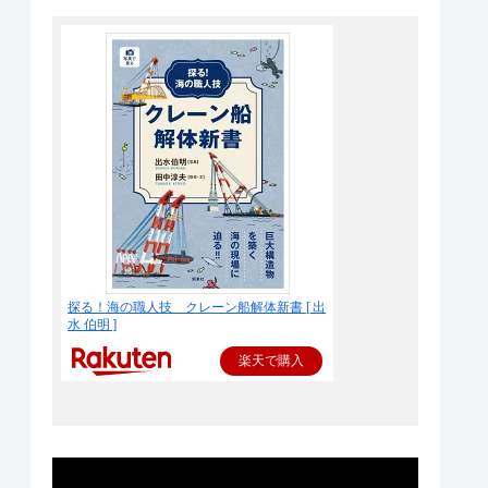
探る！海の職人技 クレーン船解体新書 [ 出
水 伯明 ]
楽天で購入