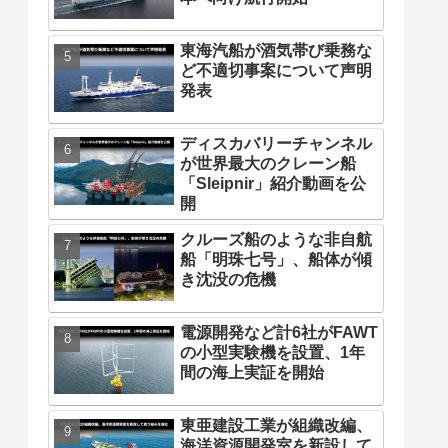
東海汽船が酒気帯び乗務な
ど不適切事案について声明
発表
ディスカバリーチャンネル
が世界最大のクレーン船
「Sleipnir」紹介動画を公
開
クルーズ船のような非自航
船「明珠七号」、船体が傾
き沈没の危機
電源開発など計6社がFAWT
の小型実験機を設置、1年
間の海上実証を開始
東亜建設工業が組織改編、
海洋資源開発室を新設して