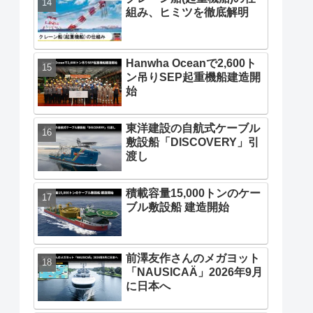
組み、ヒミツを徹底解明
Hanwha Oceanで2,600ト
ン吊りSEP起重機船建造開
始
東洋建設の自航式ケーブル
敷設船「DISCOVERY」引
渡し
積載容量15,000トンのケー
ブル敷設船 建造開始
前澤友作さんのメガヨット
「NAUSICAÄ」2026年9月
に日本へ