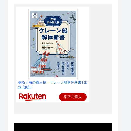
探る！海の職人技 クレーン船解体新書 [ 出
水 伯明 ]
楽天で購入