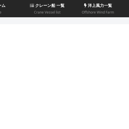
ーム
クレーン船 一覧
洋上風力一覧
e
Crane Vessel list
Offshore Wind Farm