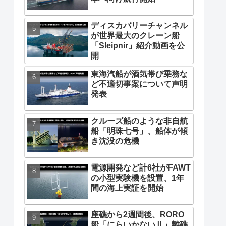
ディスカバリーチャンネル
が世界最大のクレーン船
「Sleipnir」紹介動画を公
開
東海汽船が酒気帯び乗務な
ど不適切事案について声明
発表
クルーズ船のような非自航
船「明珠七号」、船体が傾
き沈没の危機
電源開発など計6社がFAWT
の小型実験機を設置、1年
間の海上実証を開始
座礁から2週間後、RORO
船「にらいかないⅡ」離礁