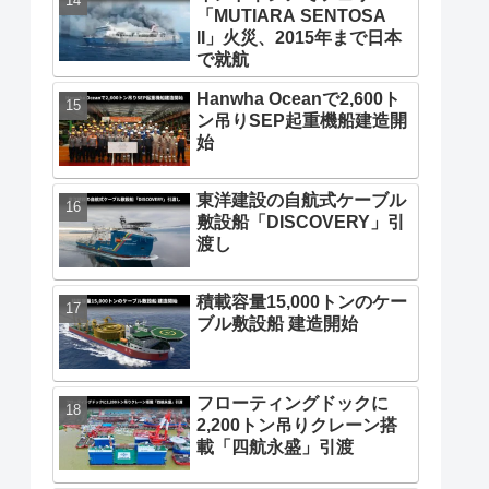
「MUTIARA SENTOSA
II」火災、2015年まで日本
で就航
Hanwha Oceanで2,600ト
ン吊りSEP起重機船建造開
始
東洋建設の自航式ケーブル
敷設船「DISCOVERY」引
渡し
積載容量15,000トンのケー
ブル敷設船 建造開始
フローティングドックに
2,200トン吊りクレーン搭
載「四航永盛」引渡