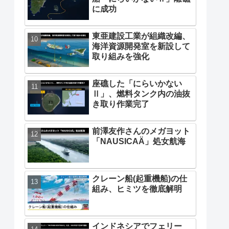
に成功
東亜建設工業が組織改編、
海洋資源開発室を新設して
取り組みを強化
座礁した「にらいかない
Ⅱ」、燃料タンク内の油抜
き取り作業完了
前澤友作さんのメガヨット
「NAUSICAÄ」処女航海
クレーン船(起重機船)の仕
組み、ヒミツを徹底解明
インドネシアでフェリー