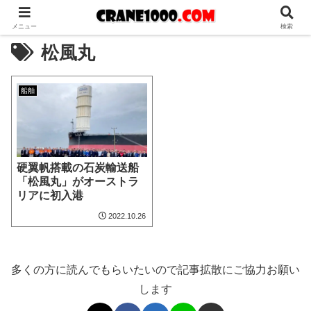
メニュー
検索
松風丸
船舶
硬翼帆搭載の石炭輸送船
「松風丸」がオーストラ
リアに初入港
2022.10.26
多くの方に読んでもらいたいので記事拡散にご協力お願い
します