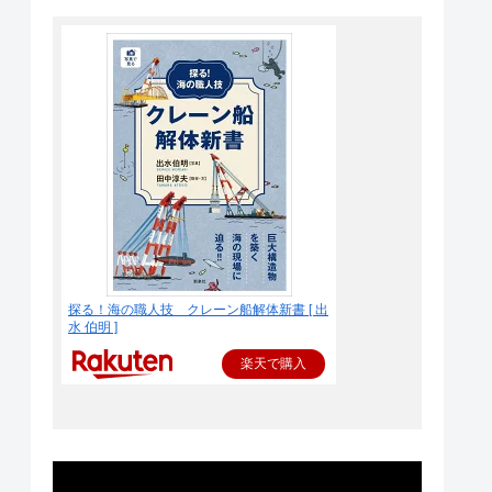
探る！海の職人技 クレーン船解体新書 [ 出
水 伯明 ]
楽天で購入