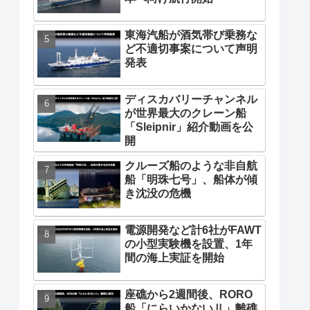
東海汽船が酒気帯び乗務な
ど不適切事案について声明
発表
ディスカバリーチャンネル
が世界最大のクレーン船
「Sleipnir」紹介動画を公
開
クルーズ船のような非自航
船「明珠七号」、船体が傾
き沈没の危機
電源開発など計6社がFAWT
の小型実験機を設置、1年
間の海上実証を開始
座礁から2週間後、RORO
船「にらいかないⅡ」離礁