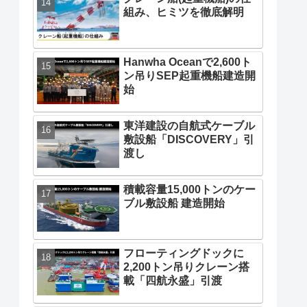
組み、ヒミツを徹底解明
Hanwha Oceanで2,600ト
ン吊りSEP起重機船建造開
始
東洋建設の自航式ケーブル
敷設船「DISCOVERY」引
渡し
積載容量15,000トンのケー
ブル敷設船 建造開始
フローティングドックに
2,200トン吊りクレーン搭
載「四航永盛」引渡