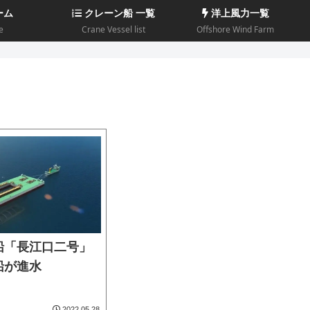
ーム
クレーン船 一覧
洋上風力一覧
e
Crane Vessel list
Offshore Wind Farm
船「長江口二号」
船が進水
2022.05.28