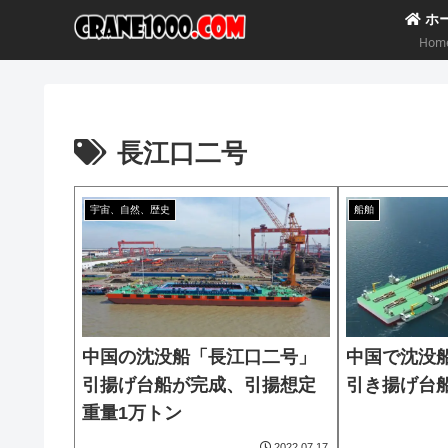
ホ
Hom
長江口二号
宇宙、自然、歴史
船舶
中国の沈没船「長江口二号」
中国で沈没
引揚げ台船が完成、引揚想定
引き揚げ台
重量1万トン
2022.07.17