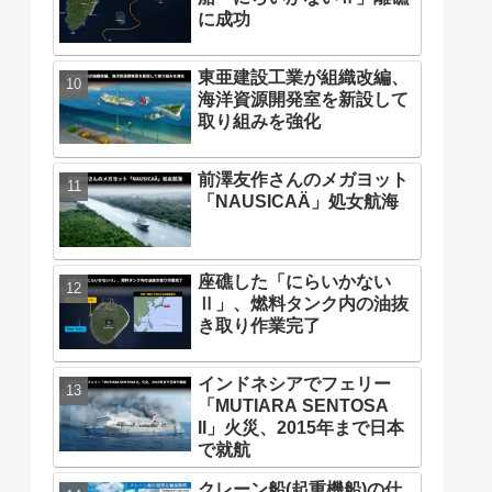
に成功
東亜建設工業が組織改編、
海洋資源開発室を新設して
取り組みを強化
前澤友作さんのメガヨット
「NAUSICAÄ」処女航海
座礁した「にらいかない
Ⅱ」、燃料タンク内の油抜
き取り作業完了
インドネシアでフェリー
「MUTIARA SENTOSA
II」火災、2015年まで日本
で就航
クレーン船(起重機船)の仕