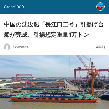
Crane1000
中国の沈没船「長江口二号」引揚げ台
船が完成、引揚想定重量1万トン
skymates
4年前