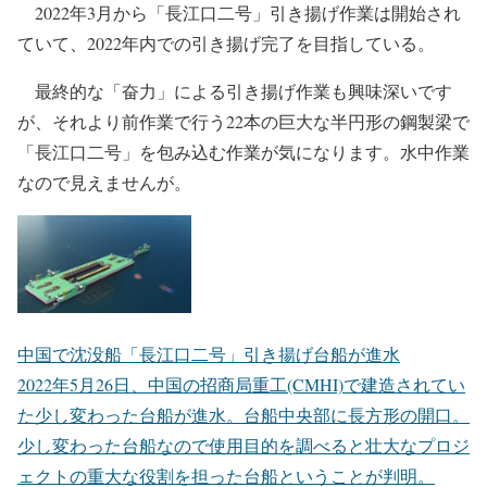
2022年3月から「長江口二号」引き揚げ作業は開始され
ていて、2022年内での引き揚げ完了を目指している。
最終的な「奋力」による引き揚げ作業も興味深いです
が、それより前作業で行う22本の巨大な半円形の鋼製梁で
「長江口二号」を包み込む作業が気になります。水中作業
なので見えませんが。
中国で沈没船「長江口二号」引き揚げ台船が進水
2022年5月26日、中国の招商局重工(CMHI)で建造されてい
た少し変わった台船が進水。台船中央部に長方形の開口。
少し変わった台船なので使用目的を調べると壮大なプロジ
ェクトの重大な役割を担った台船ということが判明。