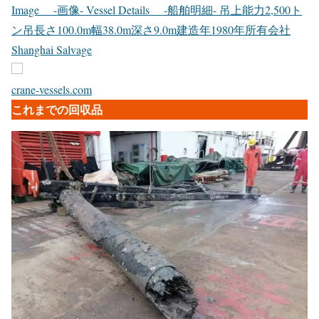
Image -画像- Vessel Details -船舶明細- 吊上能力2,500ト
ン吊長さ100.0m幅38.0m深さ9.0m建造年1980年所有会社
Shanghai Salvage
crane-vessels.com
これまでの回収品