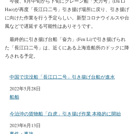
今後、8月中旬から下旬にクレーン船「大力号」(Da Li
Hao)が再度「長江口二号」引き揚げ場所に戻り、引き揚げ
に向けた作業を行う予定らしい。新型コロナウイルスや台
風などで遅延する可能性はありそうです。
最終的に引き揚げ台船「奋力」(Fen Li)で引き揚げられ
た「長江口二号」は、近くにある上海造船所のドックに降
ろされる予定。
中国で沈没船「長江口二号」引き揚げ台船が進水
日付
2022年5月28日
関連理由
船舶
今治沖の貨物船「白虎」引き揚げ作業 本格的に開始
日付
2023年6月13日
関連理由
事件・事故