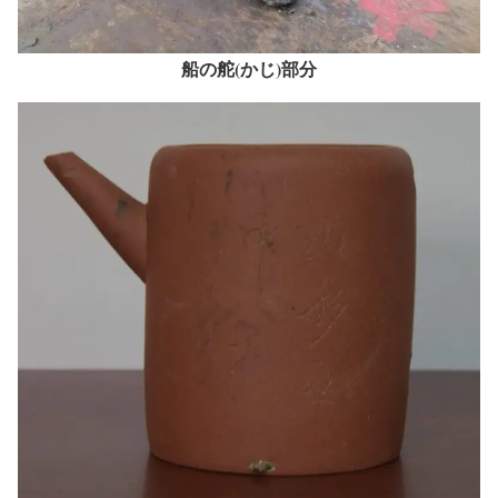
船の舵(かじ)部分