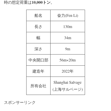
10,000トン
時の想定荷重は
。
船名
奋力(Fen Li)
長さ
130m
幅
34m
深さ
9m
中央開口部
56m×20m
建造年
2022年
Shanghai Salvage
所有会社
(上海サルベージ)
スポンサーリンク