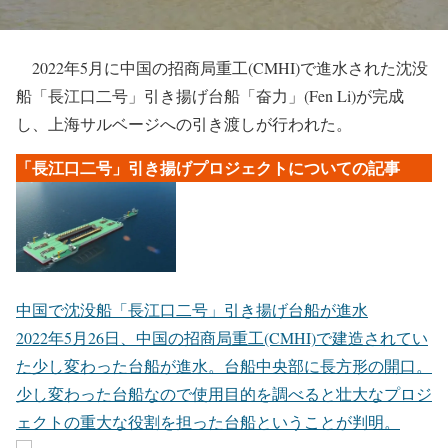
2022年5月に中国の招商局重工(CMHI)で進水された沈没
船「長江口二号」引き揚げ台船「奋力」(Fen Li)が完成
し、上海サルベージへの引き渡しが行われた。
「長江口二号」引き揚げプロジェクトについての記事
中国で沈没船「長江口二号」引き揚げ台船が進水
2022年5月26日、中国の招商局重工(CMHI)で建造されてい
た少し変わった台船が進水。台船中央部に長方形の開口。
少し変わった台船なので使用目的を調べると壮大なプロジ
ェクトの重大な役割を担った台船ということが判明。