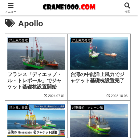
メニュー
検索
Apollo
洋上風力発電
洋上風力発電
フランス「ディエップ・
台湾の中能洋上風力でジ
ル・トレポール」でジャ
ャケット基礎杭設置完了
ケット基礎杭設置開始
2024.07.01
2023.10.06
洋上風力発電
起重機船、クレーン船