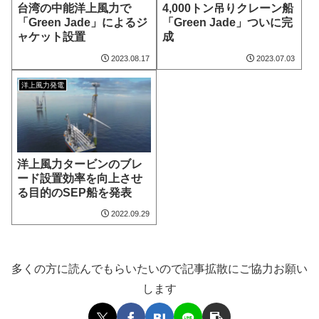
台湾の中能洋上風力で
4,000トン吊りクレーン船
「Green Jade」によるジ
「Green Jade」ついに完
ャケット設置
成
2023.08.17
2023.07.03
洋上風力発電
洋上風力タービンのブレ
ード設置効率を向上させ
る目的のSEP船を発表
2022.09.29
多くの方に読んでもらいたいので記事拡散にご協力お願い
します