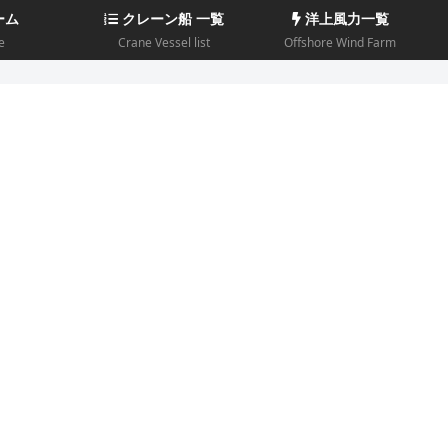
ーム
クレーン船 一覧
洋上風力一覧
e
Crane Vessel list
Offshore Wind Farm