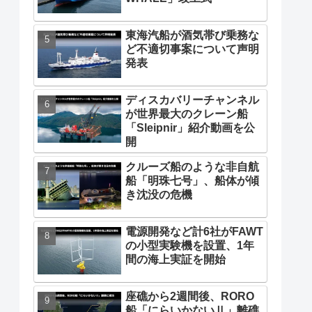
東海汽船が酒気帯び乗務な
ど不適切事案について声明
発表
ディスカバリーチャンネル
が世界最大のクレーン船
「Sleipnir」紹介動画を公
開
クルーズ船のような非自航
船「明珠七号」、船体が傾
き沈没の危機
電源開発など計6社がFAWT
の小型実験機を設置、1年
間の海上実証を開始
座礁から2週間後、RORO
船「にらいかないⅡ」離礁