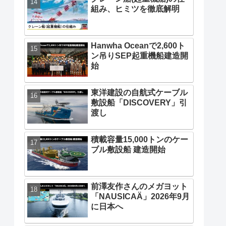
組み、ヒミツを徹底解明
Hanwha Oceanで2,600ト
ン吊りSEP起重機船建造開
始
東洋建設の自航式ケーブル
敷設船「DISCOVERY」引
渡し
積載容量15,000トンのケー
ブル敷設船 建造開始
前澤友作さんのメガヨット
「NAUSICAÄ」2026年9月
に日本へ