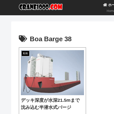
ホ
Hom
Boa Barge 38
船舶
デッキ深度が水深21.5mまで
沈み込む半潜水式バージ