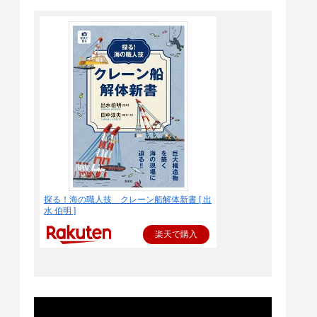
探る！海の職人技 クレーン船解体新書 [ 出
水 伯明 ]
楽天で購入