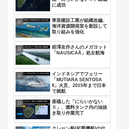
に成功
東亜建設工業が組織改編、
海洋資源開発室を新設して
取り組みを強化
前澤友作さんのメガヨット
「NAUSICAÄ」処女航海
インドネシアでフェリー
「MUTIARA SENTOSA
II」火災、2015年まで日本
で就航
座礁した「にらいかない
Ⅱ」、燃料タンク内の油抜
き取り作業完了
クレーン船(起重機船)の仕