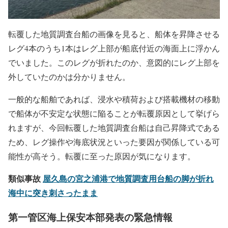
転覆した地質調査台船の画像を見ると、船体を昇降させる
レグ4本のうち1本はレグ上部が船底付近の海面上に浮かん
でいました。このレグが折れたのか、意図的にレグ上部を
外していたのかは分かりません。
一般的な船舶であれば、浸水や積荷および搭載機材の移動
で船体が不安定な状態に陥ることが転覆原因として挙げら
れますが、今回転覆した地質調査台船は自己昇降式である
ため、レグ操作や海底状況といった要因が関係している可
能性が高そう。転覆に至った原因が気になります。
類似事故
屋久島の宮之浦港で地質調査用台船の脚が折れ
海中に突き刺さったまま
第一管区海上保安本部発表の緊急情報