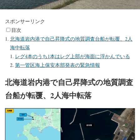
スポンサーリンク
目次
北海道岩内港で自己昇降式の地質調査台船が転覆、2人
海中転落
レグ4本のうち1本はレグ上部が海面に浮かんでいる
第一管区海上保安本部発表の緊急情報
北海道岩内港で自己昇降式の地質調査
台船が転覆、2人海中転落