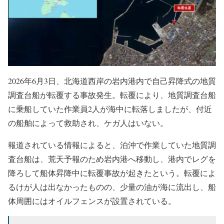
2026年6月3日、北海道西岸の岩内港内で自己昇降式の地質
調査台船が転覆する事故発生。転覆により、地質調査台船
に乗船していた作業員2人が海中に転落しましたが、付近
の船舶によって救助され、ケガ人はいない。
報道されている情報によると、泊沖で作業していた地質調
査台船は、荒天予報のため岩内港へ移動し、港内でレグを
降ろして船体昇降中に転覆事故が起きたという。転覆によ
るけが人は出なかったものの、少量の油が海に流出し、船
体周囲にはオイルフェンスが設置されている。