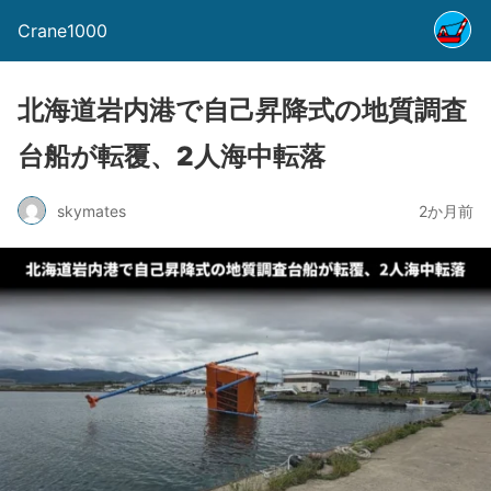
Crane1000
北海道岩内港で自己昇降式の地質調査
台船が転覆、2人海中転落
skymates
2か月前