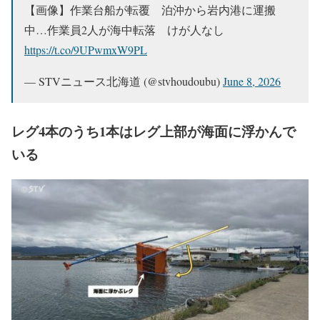
【画像】作業台船が転覆 泊沖から岩内港に運搬
中…作業員2人が海中転落 けが人なし
https://t.co/9UPwmxW9PL
— STVニュース北海道 (@stvhoudoubu)
June 8, 2026
レグ4本のうち1本はレグ上部が海面に浮かんで
いる