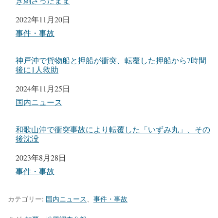
き刺さったまま
日付
2022年11月20日
関連理由
事件・事故
神戸沖で貨物船と押船が衝突、転覆した押船から7時間
後に1人救助
日付
2024年11月25日
関連理由
国内ニュース
和歌山沖で衝突事故により転覆した「いずみ丸」、その
後沈没
日付
2023年8月28日
関連理由
事件・事故
カテゴリー:
国内ニュース
、
事件・事故