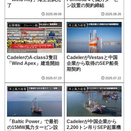
了
ン設置の契約締結
2025.09.09
2025.08.26
起重機船、クレーン船
洋上風力発電
CadelerのA-class3隻目
CadelerがVestasと中国
「Wind Apex」建造開始
企業から取得のSEP船長
期契約
2025.07.23
2025.07.22
洋上風力発電
洋上風力発電
「Baltic Power」で最初
Cadelerが中国企業から
の15MW風力タービン設
2,200トン吊りSEP起重機