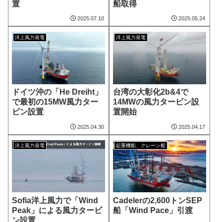
置
船取得
2025.07.10
2025.05.24
洋上風力発電
洋上風力発電
ドイツ沖の「He Dreiht」
台湾の大彰化2b&4で
で最初の15MW風力ター
14MWの風力タービン設
ビン設置
置開始
2025.04.30
2025.04.17
洋上風力発電
起重機船、クレーン船
Sofia洋上風力で「Wind
Cadelerの2,600トンSEP
Peak」による風力タービ
船「Wind Pace」引渡
ン設置