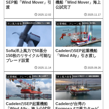
SEP船「Wind Mover」引
機船「Wind Mover」海上
渡
公試完了
2025.12.02
2025.11.17
洋上風力発電
起重機船、クレーン船
Sofia洋上風力で50基分
CadelerのSEP起重機船
150枚のリサイクル可能な
「Wind Ally」引き渡し
ブレード設置
2025.11.14
2025.09.26
起重機船、クレーン船
洋上風力発電
CadelerのSEP起重機船
Cadelerが台湾の
「Wind Ally」海上公試完
Formosa 4で風力タービ