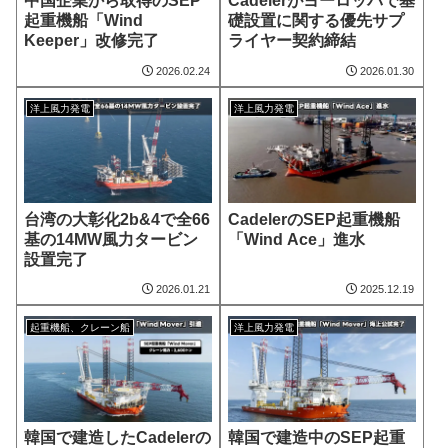
中国企業から取得のSEP
Cadelerがヨーロッパで基
起重機船「Wind
礎設置に関する優先サプ
Keeper」改修完了
ライヤー契約締結
2026.02.24
2026.01.30
洋上風力発電
洋上風力発電
台湾の大彰化2b&4で全66
CadelerのSEP起重機船
基の14MW風力タービン
「Wind Ace」進水
設置完了
2026.01.21
2025.12.19
起重機船、クレーン船
洋上風力発電
韓国で建造したCadelerの
韓国で建造中のSEP起重