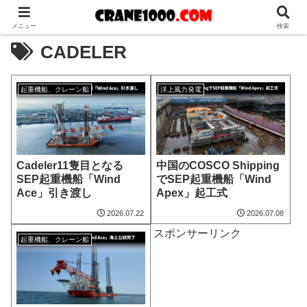
メニュー
検索
CADELER
起重機船、クレーン船
洋上風力発電
Cadeler11隻目となる
中国のCOSCO Shipping
SEP起重機船「Wind
でSEP起重機船「Wind
Ace」引き渡し
Apex」起工式
2026.07.22
2026.07.08
スポンサーリンク
起重機船、クレーン船