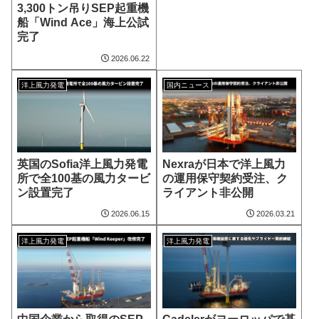
3,300トン吊りSEP起重機
船「Wind Ace」海上公試
完了
2026.06.22
洋上風力発電
国内ニュース
英国のSofia洋上風力発電
Nexraが日本で洋上風力
所で全100基の風力タービ
の運用保守契約受注、ク
ン設置完了
ライアント非公開
2026.06.15
2026.03.21
洋上風力発電
洋上風力発電