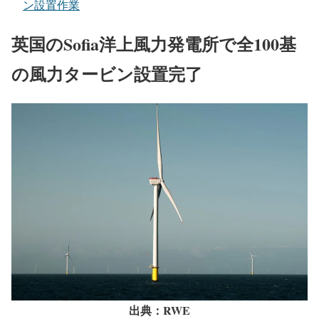
ン設置作業
英国のSofia洋上風力発電所で全100基
の風力タービン設置完了
出典：RWE