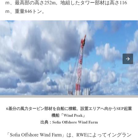
ｍ、最高部の高さ252m。地組したタワー部材は高さ116
ｍ、重量846トン。
6基分の風力タービン部材を自船に積載、設置エリアへ向かうSEP起重
機船「Wind Peak」
出典：Sofia Offshore Wind Farm
「Sofia Offshore Wind Farm」は、RWEによってイングラン