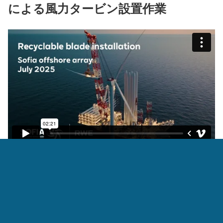
による風力タービン設置作業
Sofia洋上風力で「Wind Peak」による風力タービン設置
日付
2025年4月2日
関連理由
着床式
Sofia洋上風力で50基分150枚のリサイクル可能なブレー