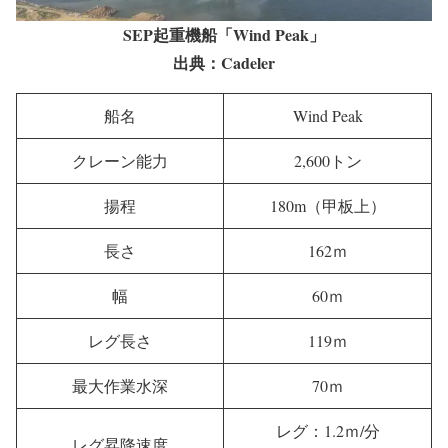
SEP起重機船「Wind Peak」
出典：Cadeler
船名
Wind Peak
クレーン能力
2,600トン
揚程
180m（甲板上）
長さ
162ｍ
幅
60ｍ
レグ長さ
119ｍ
最大作業水深
70ｍ
レグ：1.2ｍ/分
レグ昇降速度