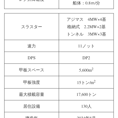
船体：0.8ｍ/分
アジマス 4MW×4基
スラスター
格納式 2.2MW×2基
トンネル 3MW×3基
速力
11ノット
DPS
DP2
2
甲板スペース
5,600m
2
甲板強度
15トン/m
最大積載容量
17,600トン
居住設備
130人
建造年
2024年8月