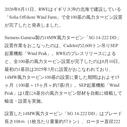
2026年6月11日、RWEはイギリス沖の北海で建設している
「Sofia Offshore Wind Farm」で全100基の風力タービン設置
が完了したと発表しました。
Siemens Gamesa製の14MW風力タービン「SG 14-222 DD」
設置作業をおこなったのは、Cadelerの2,600トン吊りSEP
起重機船「Wind Peak」。RWEのプレスリリースによる
と、全100基の風力タービン設置が完了したのは6月10日。
最初の1基目は2025年3月に設置がおこなわれており、
14MW風力タービン100基の設置に要した期間はおよそ15
ヶ月（100基 ÷ 15ヶ月 = 約7基/月）。SEP起重機船「Wind
Peak」は1度に6基分の風力タービン部材を自船に積載して
輸送・設置を実施。
設置した14MW風力タービン「SG 14-222 DD」はブレード
長さ108ｍ（1枚当たり重量約57トン）、ローター直径222