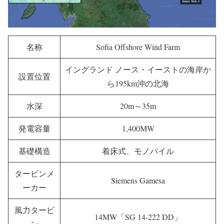
名称
Sofia Offshore Wind Farm
イングランド ノース・イーストの海岸か
設置位置
ら195km沖の北海
水深
20m～35m
発電容量
1,400MW
基礎構造
着床式、モノパイル
タービンメ
Siemens Gamesa
ーカー
風力タービ
14MW「SG 14-222 DD」
ン