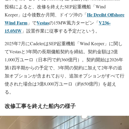
投稿によると、改修を終えたSEP起重機船「Wind
He Dreiht Offshore
Keeper」は今後数か月間、ドイツ沖の「
Wind Farm
Vestas
V236-
」で
の15MW風力タービン「
15.0MW
」設置作業に従事する予定だという。
2025年7月にCadelerはSEP起重機船「Wind Keeper」に関し
てVestasと3年間の長期傭船契約を締結。契約金額は2億
1,000万ユーロ（日本円で約360億円）。契約開始は2026年
第1四半期からの予定で、3年間の契約に加えて2年半の追
加オプションが含まれており、追加オプションがすべて行
使された場合は3億8,000万ユーロ（約650億円）を超え
る。
改修工事を終えた船内の様子