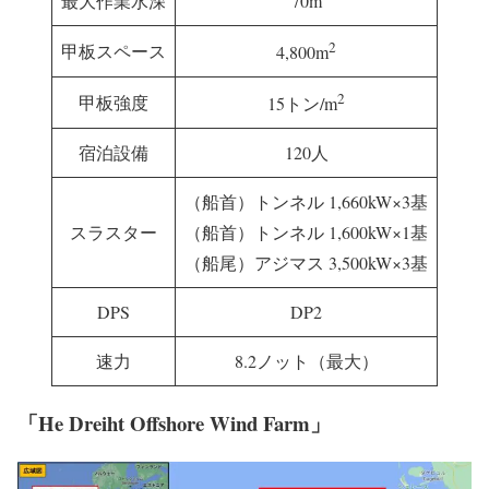
最大作業水深
70m
2
甲板スペース
4,800m
2
甲板強度
15トン/m
宿泊設備
120人
（船首）トンネル 1,660kW×3基
スラスター
（船首）トンネル 1,600kW×1基
（船尾）アジマス 3,500kW×3基
DPS
DP2
速力
8.2ノット（最大）
「He Dreiht Offshore Wind Farm」