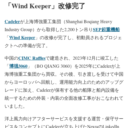
「Wind Keeper」改修完了
Cadeler
が上海博強重工集団（Shanghai Boqiang Heavy
SEP起重機船
Industry Group）から取得した2,200トン吊り
Wind Keeper
「
」の改修が完了し、初動員されるプロジェ
クトへの準備が完了。
CIMC Raffles
中国の
で建造され、2023年12月に竣工した
博强3060
「
」（BO QIANG 3060）を2025年にCadelerが上
海博強重工集団から買収。その後、引き渡しを受けて中国
からヨーロッパへ回航し、運用能力向上のためのアップグ
レードに加え、Cadelerが保有する他の船隊と船内設備を
統一するための外装・内装の全面改修工事がおこなわれて
いました。
洋上風力向けアフターサービスを支援する運営・保守サー
ビスをコンセプトにCadelerが立ち上げたNexraのLinkedIn