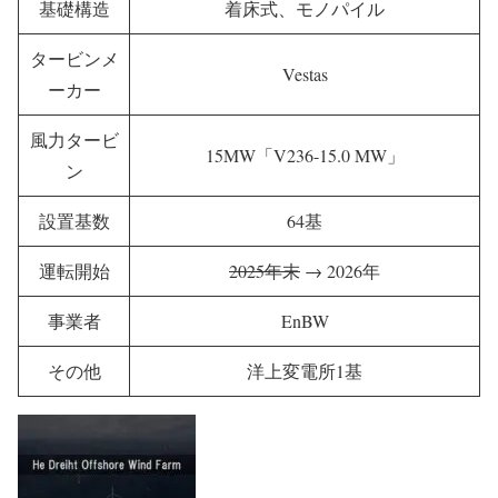
基礎構造
着床式、モノパイル
タービンメ
Vestas
ーカー
風力タービ
15MW「V236-15.0 MW」
ン
設置基数
64基
運転開始
2025年末
→ 2026年
事業者
EnBW
その他
洋上変電所1基