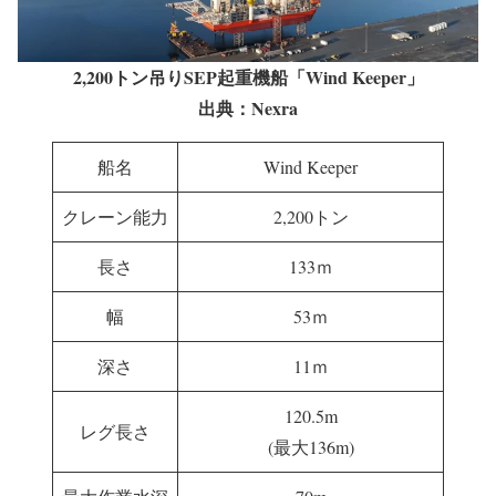
2,200トン吊りSEP起重機船「Wind Keeper」
出典：Nexra
船名
Wind Keeper
クレーン能力
2,200トン
長さ
133ｍ
幅
53ｍ
深さ
11ｍ
120.5m
レグ長さ
(最大136m)