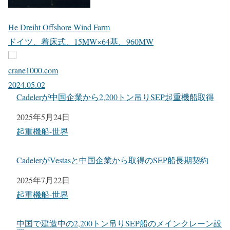
He Dreiht Offshore Wind Farm
ドイツ、着床式、15MW×64基、960MW
crane1000.com
2024.05.02
Cadelerが中国企業から2,200トン吊りSEP起重機船取得
日付
2025年5月24日
関連理由
起重機船-世界
CadelerがVestasと中国企業から取得のSEP船長期契約
日付
2025年7月22日
関連理由
起重機船-世界
中国で建造中の2,200トン吊りSEP船のメインクレーン設