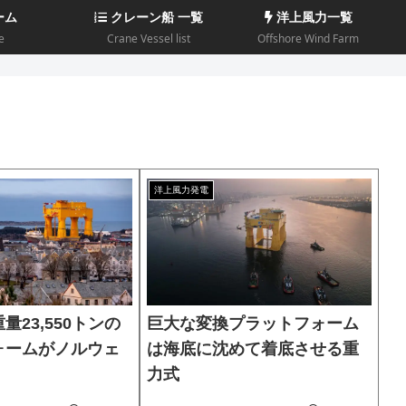
ーム
クレーン船 一覧
洋上風力一覧
e
Crane Vessel list
Offshore Wind Farm
洋上風力発電
量23,550トンの
巨大な変換プラットフォーム
ォームがノルウェ
は海底に沈めて着底させる重
力式