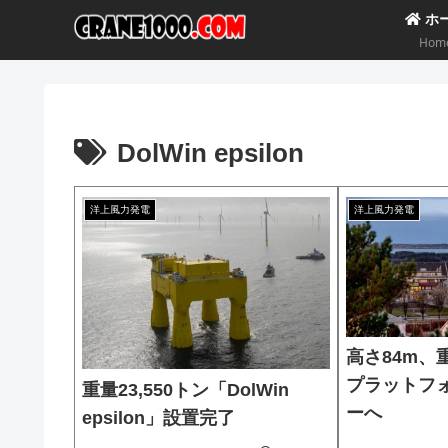
ホ
Hom
DolWin epsilon
洋上風力発電
洋上風力発電
高さ84m、重
プラットフ
重量23,550トン「DolWin
ーへ
epsilon」設置完了