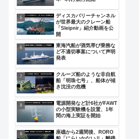
ディスカバリーチャンネル
が世界最大のクレーン船
「Sleipnir」紹介動画を公
開
東海汽船が酒気帯び乗務な
ど不適切事案について声明
発表
クルーズ船のような非自航
船「明珠七号」、船体が傾
き沈没の危機
電源開発など計6社がFAWT
の小型実験機を設置、1年
間の海上実証を開始
座礁から2週間後、RORO
船「にらいかないⅡ」離礁