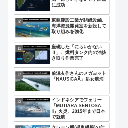
に成功
東亜建設工業が組織改編、
海洋資源開発室を新設して
取り組みを強化
座礁した「にらいかない
Ⅱ」、燃料タンク内の油抜
き取り作業完了
前澤友作さんのメガヨット
「NAUSICAÄ」処女航海
インドネシアでフェリー
「MUTIARA SENTOSA
II」火災、2015年まで日本
で就航
クレーン船(起重機船)の仕