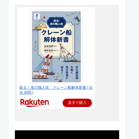
探る！海の職人技 クレーン船解体新書 [ 出
水 伯明 ]
楽天で購入