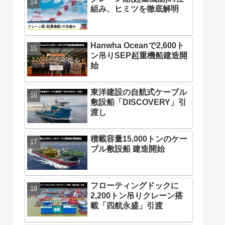
組み、ヒミツを徹底解明
Hanwha Oceanで2,600ト
ン吊りSEP起重機船建造開
始
東洋建設の自航式ケーブル
敷設船「DISCOVERY」引
渡し
積載容量15,000トンのケー
ブル敷設船 建造開始
フローティングドックに
2,200トン吊りクレーン搭
載「四航永盛」引渡