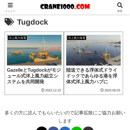
メニュー
検索
Tugdock
洋上風力発電
洋上風力発電
GazelleとTugdockがモジ
陸送できる浮体式ドライ
ュール式洋上風力組立シ
ドックであらゆる港を浮
ステムを共同開発
体式洋上風力ハブに
2023.12.22
2023.06.03
多くの方に読んでもらいたいので記事拡散にご協力お願い
します