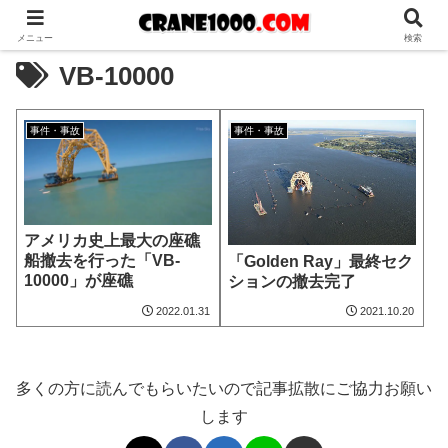
メニュー
検索
VB-10000
事件・事故
事件・事故
アメリカ史上最大の座礁
船撤去を行った「VB-
「Golden Ray」最終セク
10000」が座礁
ションの撤去完了
2022.01.31
2021.10.20
多くの方に読んでもらいたいので記事拡散にご協力お願い
します