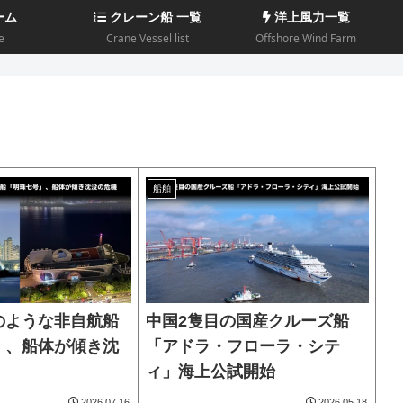
ーム
クレーン船 一覧
洋上風力一覧
e
Crane Vessel list
Offshore Wind Farm
船舶
のような非自航船
中国2隻目の国産クルーズ船
」、船体が傾き沈
「アドラ・フローラ・シテ
ィ」海上公試開始
2026.07.16
2026.05.18