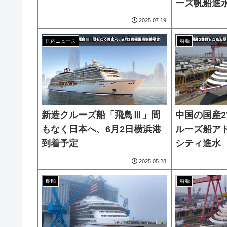
ーズ帆船進
2025.07.19
国内ニュース
船舶
新造クルーズ船「飛鳥Ⅲ」間
中国の国産
もなく日本へ、6月2日横浜港
ルーズ船ア
到着予定
シティ進水
2025.05.28
船舶
船舶