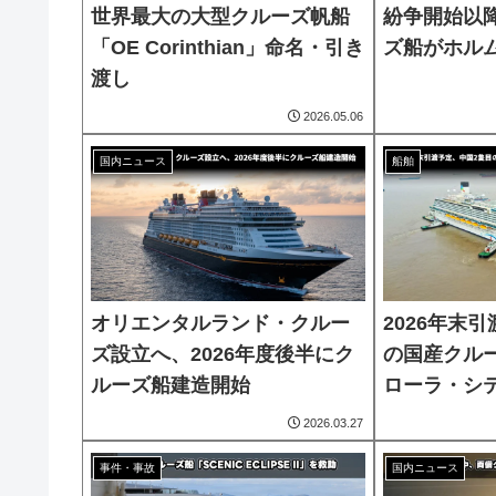
世界最大の大型クルーズ帆船
紛争開始以
「OE Corinthian」命名・引き
ズ船がホル
渡し
2026.05.06
国内ニュース
船舶
オリエンタルランド・クルー
2026年末
ズ設立へ、2026年度後半にク
の国産クル
ルーズ船建造開始
ローラ・シ
2026.03.27
事件・事故
国内ニュース