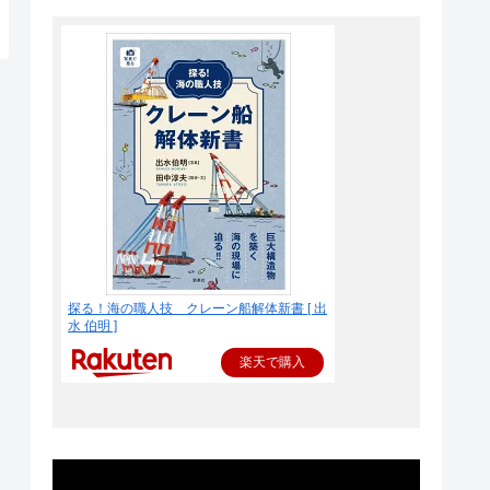
探る！海の職人技 クレーン船解体新書 [ 出
水 伯明 ]
楽天で購入