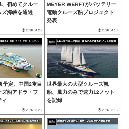
降、初めてクルー
MEYER WERFTがバッテリー
ムズ海峡を通過
電動クルーズ船プロジェクト
発表
2026.04.20
2026.04.13
船舶
引渡予定、中国2隻目
世界最大の大型クルーズ帆
ーズ船アドラ・フ
船、風力のみで速力12ノット
ティ
を記録
2026.03.23
2026.03.16
船舶