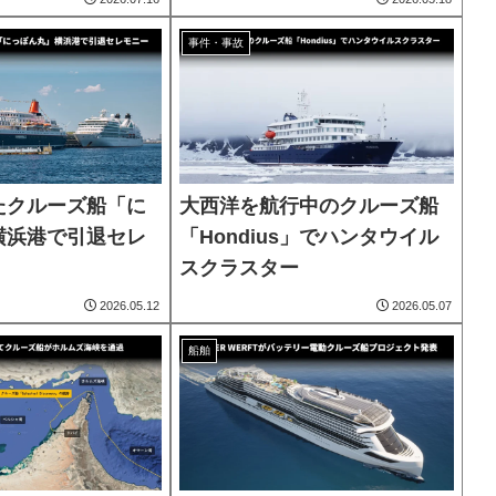
事件・事故
たクルーズ船「に
大西洋を航行中のクルーズ船
横浜港で引退セレ
「Hondius」でハンタウイル
スクラスター
2026.05.12
2026.05.07
船舶