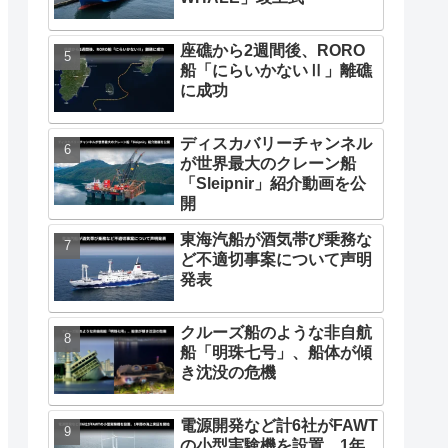
座礁から2週間後、RORO
船「にらいかないⅡ」離礁
に成功
ディスカバリーチャンネル
が世界最大のクレーン船
「Sleipnir」紹介動画を公
開
東海汽船が酒気帯び乗務な
ど不適切事案について声明
発表
クルーズ船のような非自航
船「明珠七号」、船体が傾
き沈没の危機
電源開発など計6社がFAWT
の小型実験機を設置、1年