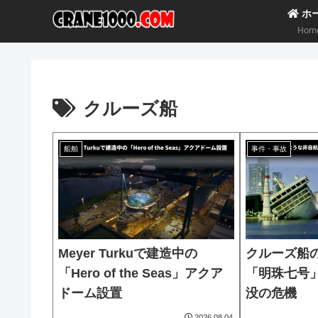
ホ
Hom
クルーズ船
船舶
事件・事故
Meyer Turkuで建造中の
クルーズ船
「Hero of the Seas」アクア
「明珠七号
ドーム設置
没の危機
2026.08.04