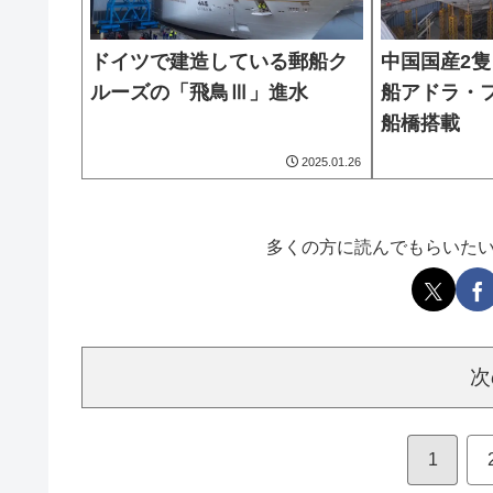
ドイツで建造している郵船ク
中国国産2
ルーズの「飛鳥Ⅲ」進水
船アドラ・
船橋搭載
2025.01.26
多くの方に読んでもらいた
次
1