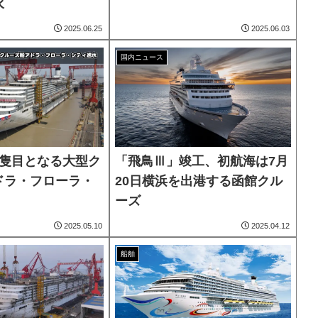
水
2025.06.25
2025.06.03
国内ニュース
2隻目となる大型ク
「飛鳥Ⅲ」竣工、初航海は7月
ドラ・フローラ・
20日横浜を出港する函館クル
ーズ
2025.05.10
2025.04.12
船舶