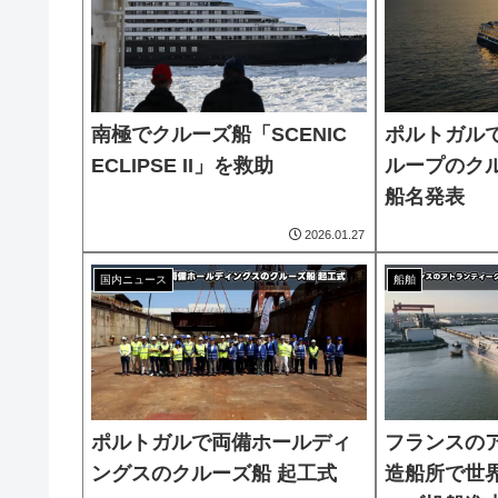
南極でクルーズ船「SCENIC
ポルトガル
ECLIPSE II」を救助
ループのクル
船名発表
2026.01.27
国内ニュース
船舶
ポルトガルで両備ホールディ
フランスの
ングスのクルーズ船 起工式
造船所で世