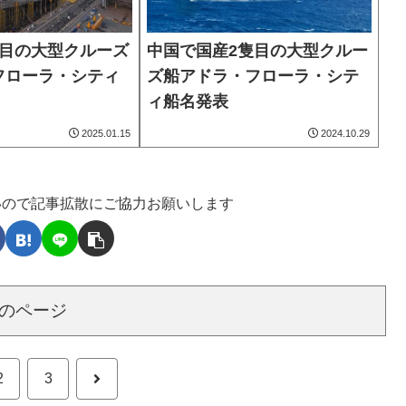
隻目の大型クルーズ
中国で国産2隻目の大型クルー
フローラ・シティ
ズ船アドラ・フローラ・シテ
ィ船名発表
2025.01.15
2024.10.29
いので記事拡散にご協力お願いします
のページ
次
2
3