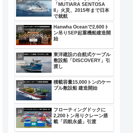
「MUTIARA SENTOSA
II」火災、2015年まで日本
で就航
Hanwha Oceanで2,600ト
ン吊りSEP起重機船建造開
始
東洋建設の自航式ケーブル
敷設船「DISCOVERY」引
渡し
積載容量15,000トンのケー
ブル敷設船 建造開始
フローティングドックに
2,200トン吊りクレーン搭
載「四航永盛」引渡