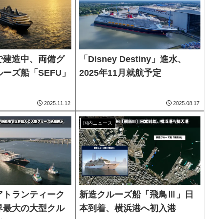
で建造中、両備グ
「Disney Destiny」進水、
ーズ船「SEFU」
2025年11月就航予定
2025.11.12
2025.08.17
国内ニュース
アトランティーク
新造クルーズ船「飛鳥Ⅲ」日
界最大の大型クル
本到着、横浜港へ初入港