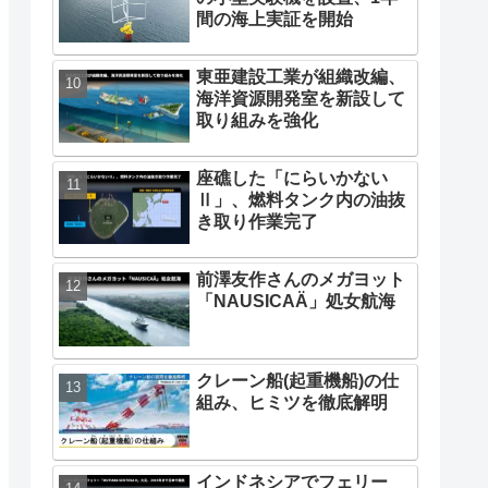
間の海上実証を開始
東亜建設工業が組織改編、
海洋資源開発室を新設して
取り組みを強化
座礁した「にらいかない
Ⅱ」、燃料タンク内の油抜
き取り作業完了
前澤友作さんのメガヨット
「NAUSICAÄ」処女航海
クレーン船(起重機船)の仕
組み、ヒミツを徹底解明
インドネシアでフェリー