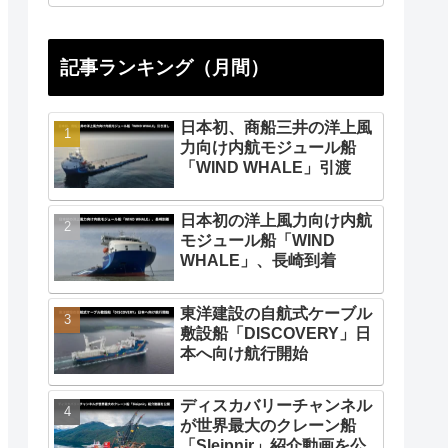
記事ランキング（月間）
日本初、商船三井の洋上風
力向け内航モジュール船
「WIND WHALE」引渡
日本初の洋上風力向け内航
モジュール船「WIND
WHALE」、長崎到着
東洋建設の自航式ケーブル
敷設船「DISCOVERY」日
本へ向け航行開始
ディスカバリーチャンネル
が世界最大のクレーン船
「Sleipnir」紹介動画を公