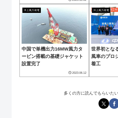
洋上風力発電
洋上風力発電
中国で単機出力16MW風力タ
世界初となる
ービン搭載の基礎ジャケット
風車のプロ
設置完了
着工
2023.06.12
多くの方に読んでもらいた