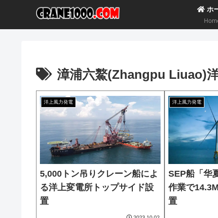
ホ
Hom
漳浦六鰲(Zhangpu Liuao
洋上風力発電
洋上風力発電
5,000トン吊りクレーン船によ
SEP船「华
る洋上変電所トップサイド設
作業で14.
置
置
2023.10.02