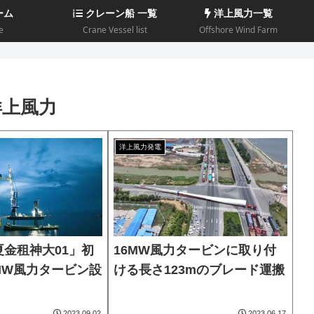
ーム
クレーン船 一覧
洋上風力一覧
e
Crane Vessel list
Offshore Wind Farm
)洋上風力
洋上風力発電
夏金租神大01」初
16MW風力タービンに取り付
3MW風力タービン設
ける長さ123mのブレード運搬
2023.09.02
2023.06.17