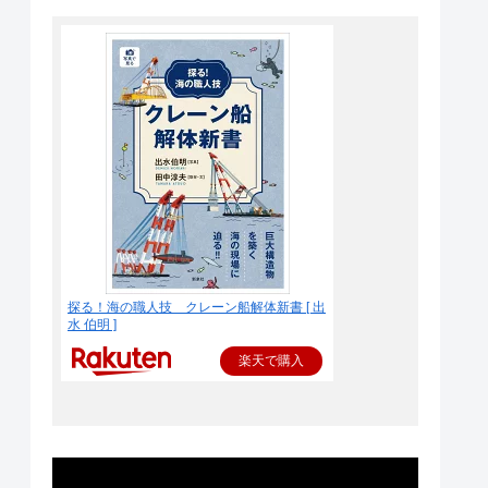
探る！海の職人技 クレーン船解体新書 [ 出
水 伯明 ]
楽天で購入