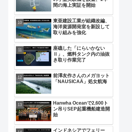
間の海上実証を開始
東亜建設工業が組織改編、
海洋資源開発室を新設して
取り組みを強化
座礁した「にらいかない
Ⅱ」、燃料タンク内の油抜
き取り作業完了
前澤友作さんのメガヨット
「NAUSICAÄ」処女航海
Hanwha Oceanで2,600ト
ン吊りSEP起重機船建造開
始
インドネシアでフェリー