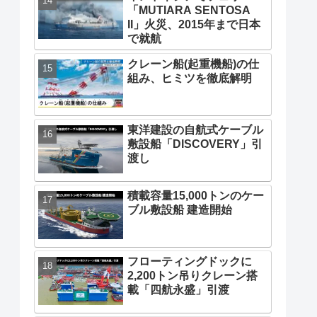
「MUTIARA SENTOSA
II」火災、2015年まで日本
で就航
クレーン船(起重機船)の仕
組み、ヒミツを徹底解明
東洋建設の自航式ケーブル
敷設船「DISCOVERY」引
渡し
積載容量15,000トンのケー
ブル敷設船 建造開始
フローティングドックに
2,200トン吊りクレーン搭
載「四航永盛」引渡