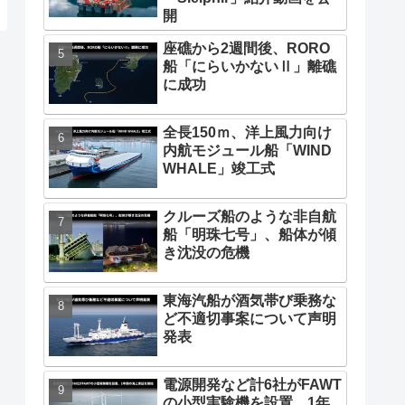
開
座礁から2週間後、RORO
船「にらいかないⅡ」離礁
に成功
全長150ｍ、洋上風力向け
内航モジュール船「WIND
WHALE」竣工式
クルーズ船のような非自航
船「明珠七号」、船体が傾
き沈没の危機
東海汽船が酒気帯び乗務な
ど不適切事案について声明
発表
電源開発など計6社がFAWT
の小型実験機を設置、1年