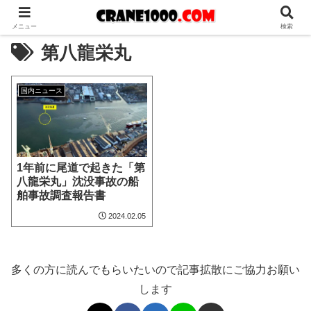
メニュー
検索
第八龍栄丸
国内ニュース
1年前に尾道で起きた「第
八龍栄丸」沈没事故の船
舶事故調査報告書
2024.02.05
多くの方に読んでもらいたいので記事拡散にご協力お願い
します