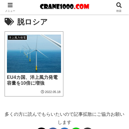
メニュー
検索
脱ロシア
洋上風力発電
EU4カ国、洋上風力発電
容量を10倍に増強
2022.05.18
多くの方に読んでもらいたいので記事拡散にご協力お願い
します