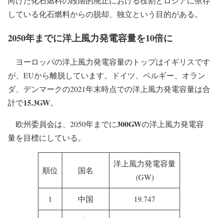
向けた化石燃料の段階的廃止における役割とロシアに依存
している化石燃料からの脱却、独立という目的がある。
2050年までに洋上風力発電容量を10倍に
ヨーロッパの洋上風力発電容量のトップはイギリスです
が、EUから離脱しています。ドイツ、ベルギー、オラン
ダ、デンマークの2021年末時点での洋上風力発電容量は合
15.3GW
計で
。
300GW
欧州委員会は、2050年までに
の洋上風力発電容
量を目標にしている。
洋上風力発電容量
順位
国名
(GW)
1
中国
19.747