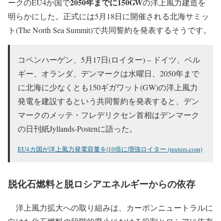
2050年までに150GW
ークのEU4か国で
の洋上風力建造を
明らかにした。正式には5月18日に開催される北海サミッ
ト(The North Sea Summit)で共同誓約を発表するそうです。
コペンハーゲン、5月17日(ロイター) – ドイツ、ベル
ギー、オランダ、デンマークは水曜日、2050年まで
に北海に少なくとも150ギガワット(GW)の洋上風力
発電を建設するという共同誓約を発表すると、デン
マークのメッテ・フレデリクセン首相はデンマーク
の日刊紙Jyllands-Postenに語った。
EU4カ国が洋上風力発電容量を|10倍に増強ロイター (reuters.com)
脱化石燃料と脱ロシアエネルギーからの依存
洋上風力拡大への取り組みは、カーボンニュートラルに