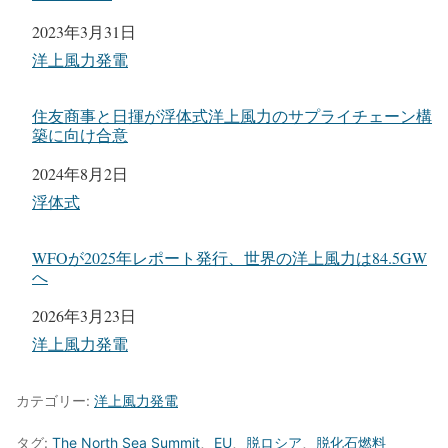
日付
2023年3月31日
関連理由
洋上風力発電
住友商事と日揮が浮体式洋上風力のサプライチェーン構
築に向け合意
日付
2024年8月2日
関連理由
浮体式
WFOが2025年レポート発行、世界の洋上風力は84.5GW
へ
日付
2026年3月23日
関連理由
洋上風力発電
カテゴリー:
洋上風力発電
タグ:
The North Sea Summit
、
EU
、
脱ロシア
、
脱化石燃料