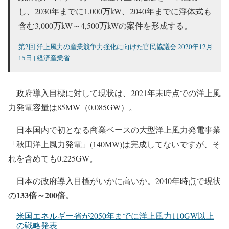
し、2030年までに1,000万kW、2040年までに浮体式も
含む3,000万kW～4,500万kWの案件を形成する。
第2回 洋上風力の産業競争力強化に向けた官民協議会 2020年12月
15日 | 経済産業省
政府導入目標に対して現状は、2021年末時点での洋上風
力発電容量は85MW（0.085GW）。
日本国内で初となる商業ベースの大型洋上風力発電事業
「秋田洋上風力発電」(140MW)は完成してないですが、そ
れを含めても0.225GW。
日本の政府導入目標がいかに高いか。2040年時点で現状
133倍～200倍
の
。
米国エネルギー省が2050年までに洋上風力110GW以上
の戦略発表