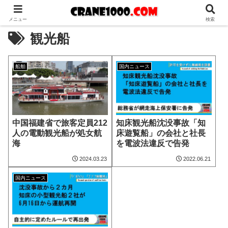
メニュー
検索
観光船
船舶
国内ニュース
中国福建省で旅客定員212
知床観光船沈没事故「知
人の電動観光船が処女航
床遊覧船」の会社と社長
海
を電波法違反で告発
2024.03.23
2022.06.21
国内ニュース