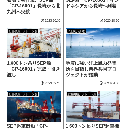
響灘で初作業、SEP船
SEP船「CP-16001」イン
「CP-16001」長崎から北
ドネシアから長崎へ到着
九州へ曳航
2023.10.30
2023.10.20
起重機船、クレーン船
洋上風力発電
1,600トン吊りSEP船
地震に強い洋上風力発電
「CP-16001」完成・引き
所を目指し業界共同プロ
渡し
ジェクトが始動
2023.09.28
2023.04.30
起重機船、クレーン船
起重機船、クレーン船
SEP起重機船「CP-
1,600トン吊りSEP起重機