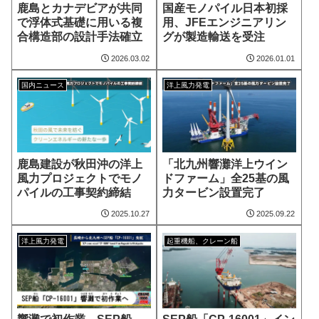
鹿島とカナデビアが共同
国産モノパイル日本初採
で浮体式基礎に用いる複
用、JFEエンジニアリン
合構造部の設計手法確立
グが製造輸送を受注
2026.03.02
2026.01.01
国内ニュース
洋上風力発電
鹿島建設が秋田沖の洋上
「北九州響灘洋上ウイン
風力プロジェクトでモノ
ドファーム」全25基の風
パイルの工事契約締結
力タービン設置完了
2025.10.27
2025.09.22
洋上風力発電
起重機船、クレーン船