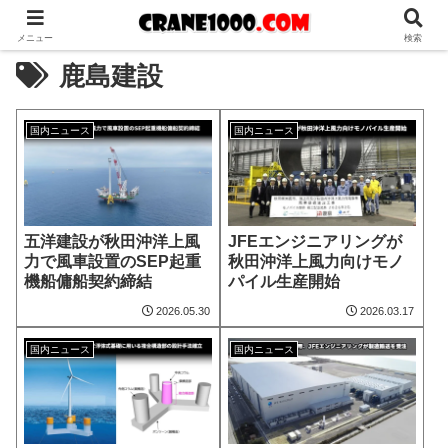
メニュー
検索
鹿島建設
国内ニュース
国内ニュース
五洋建設が秋田沖洋上風
JFEエンジニアリングが
力で風車設置のSEP起重
秋田沖洋上風力向けモノ
機船傭船契約締結
パイル生産開始
2026.05.30
2026.03.17
国内ニュース
国内ニュース