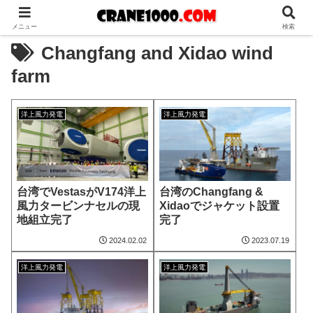
メニュー
検索
Changfang and Xidao wind
farm
洋上風力発電
洋上風力発電
台湾でVestasがV174洋上
台湾のChangfang &
風力タービンナセルの現
Xidaoでジャケット設置
地組立完了
完了
2024.02.02
2023.07.19
洋上風力発電
洋上風力発電