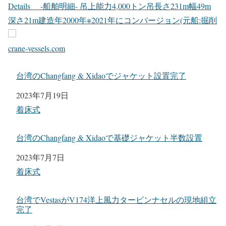
Details -船舶明細- 吊上能力4,000トン吊長さ231m幅49m
深さ21m建造年2000年※2021年にコンバージョン(元船:掘削
crane-vessels.com
台湾のChangfang & Xidaoでジャケット設置完了
日付
2023年7月19日
関連理由
着床式
台湾のChangfang & Xidaoで基礎ジャケット半数設置
日付
2023年7月7日
関連理由
着床式
台湾でVestasがV174洋上風力タービンナセルの現地組立
完了