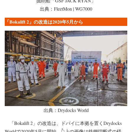
掘削船「GSF JACK RYAN」
出典：FleetMon | WG7000
「Bokalift 2」の改造は2020年5月から
出典：Drydocks World
「Bokalift 2」の改造は、ドバイに本拠を置くDrydocks
Worldで2020年5月に開始。👆上の画像は鉄鋼切断式の様