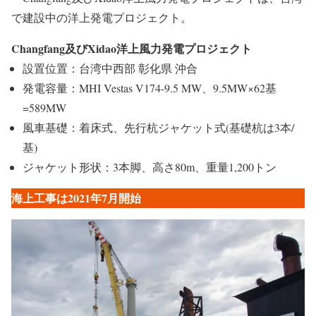
で建設中の洋上発電プロジェクト。
Changfang及びXidao洋上風力発電プロジェクト
設置位置：台湾中西部 彰化県 沖合
発電容量：MHI Vestas V174-9.5 MW、9.5MW×62基
=589MW
風車基礎：着床式、先行杭ジャケット式(基礎杭は3本/
基)
ジャケット形状：3本脚、高さ80m、重量1,200トン
海上工事は2021年7月開始