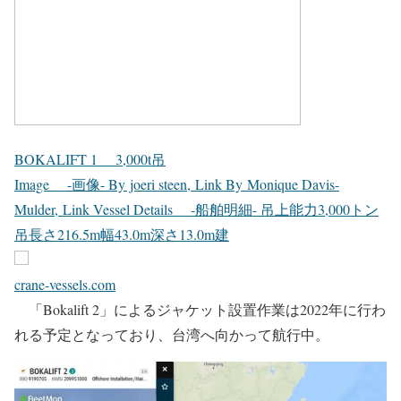
BOKALIFT 1 3,000t吊
Image -画像- By joeri steen, Link By Monique Davis-
Mulder, Link Vessel Details -船舶明細- 吊上能力3,000トン
吊長さ216.5m幅43.0m深さ13.0m建
crane-vessels.com
「Bokalift 2」によるジャケット設置作業は2022年に行わ
れる予定となっており、台湾へ向かって航行中。